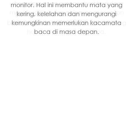
skenario penggunaan sehari-hari dan
monitor. Hal ini membantu mata yang
yang lebih baik. Lalu, semakin banyak
menghadirkan pengalaman menonton
gambar yang ditampilkan di waktu
kering, kelelahan dan mengurangi
yang paling nyaman bagi pengguna.
bersamaan, semakin sedikit beban yang
kemungkinan memerlukan kacamata
harus diterima mata Anda.
baca di masa depan.