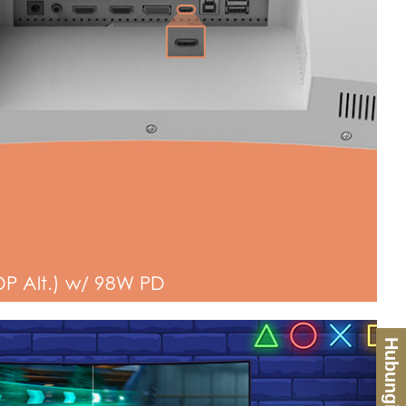
DP Alt.) w/ 98W PD
Hubungi Kami