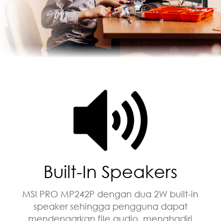
Built-In Speakers
MSI PRO MP242P dengan dua 2W built-in
speaker sehingga pengguna dapat
mendengarkan file audio, menghadiri
kelas online, atau edit video kapanpun
tanpa harus membawa speaker
eksternal atau memakai headphone.