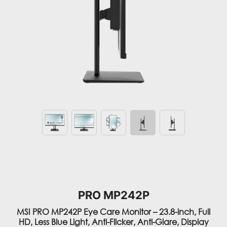
PRO MP242P
MSI PRO MP242P Eye Care Monitor – 23.8-inch, Full
HD, Less Blue Light, Anti-Flicker, Anti-Glare, Display
Kit, VESA Mount Support, Adjustable Stand & Built-in
Speakers, Didesain untuk Belajar Secara Efisien
Dirumah.
TÜV certification display melindungi dan menjaga