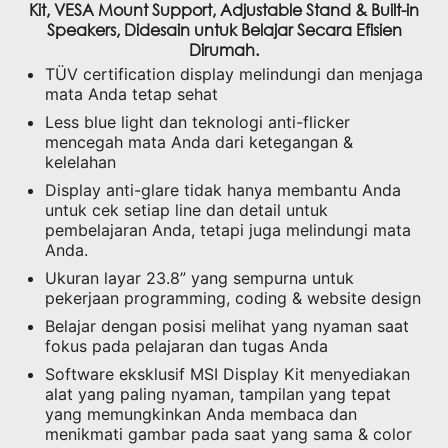
mata Anda tetap sehat
Less blue light dan teknologi anti-flicker
mencegah mata Anda dari ketegangan &
kelelahan
Display anti-glare tidak hanya membantu Anda
untuk cek setiap line dan detail untuk
pembelajaran Anda, tetapi juga melindungi mata
Anda.
Ukuran layar 23.8” yang sempurna untuk
pekerjaan programming, coding & website design
Belajar dengan posisi melihat yang nyaman saat
fokus pada pelajaran dan tugas Anda
Software eksklusif MSI Display Kit menyediakan
alat yang paling nyaman, tampilan yang tepat
yang memungkinkan Anda membaca dan
menikmati gambar pada saat yang sama & color
mode untuk Anda saat bekerja atau setiap hari.
Menjaga fleksibilitas untuk berbagai perangkat
Anda dengan dual source , Port HDMI™ & D-Sub
(VGA)