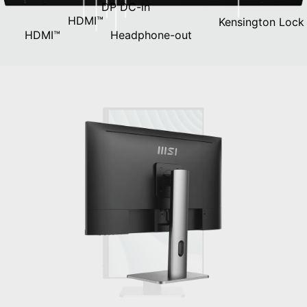
DP
DC-in
HDMI™
Kensington Lock
HDMI™
Headphone-out