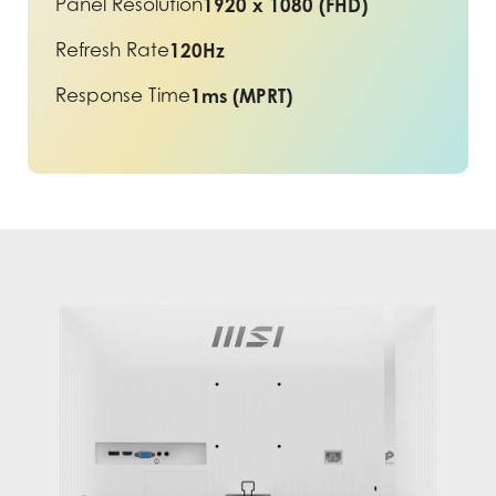
Panel Resolution
1920 x 1080 (FHD)
Refresh Rate
120Hz
Response Time
1ms (MPRT)