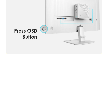
Press OSD
Power on Monitor & Mini-PC at the
Button
Same Time.
Efficient, Intuitive, and Convenient!