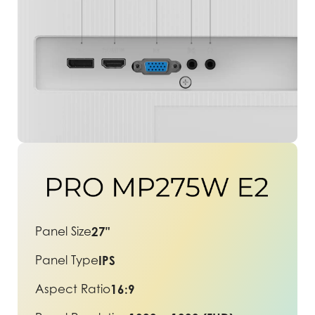
Panel Size
27"
Panel Type
IPS
Aspect Ratio
16:9