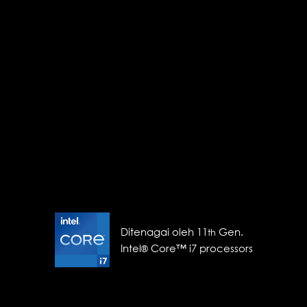
Ditenagai oleh 11
Gen.
th
Intel
Core™ i7 processors
®