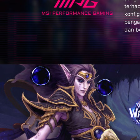
terha
konfi
penga
dan be