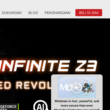
DUKUNGAN
BLOG
PENGHARGAAN
BELI DI SINI
Windows is fast, powerful, and
more secure than ever.
Meet the Computer you can talk