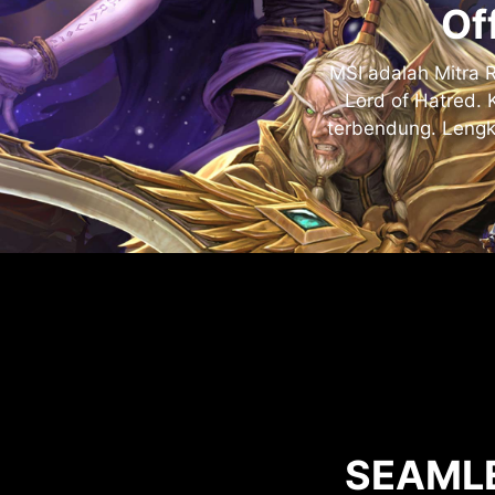
Of
MSI adalah Mitra R
Lord of Hatred.
terbendung. Lengk
SEAMLE