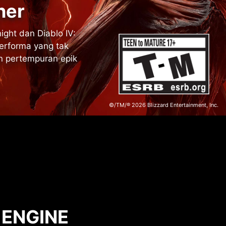
ner
ight dan Diablo IV:
erforma yang tak
n pertempuran epik
©/TM/® 2026 Blizzard Entertainment, Inc.
 ENGINE