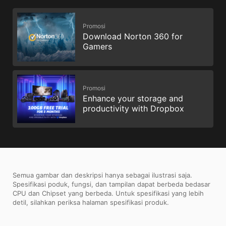
Promosi
Download Norton 360 for
Gamers
Promosi
Enhance your storage and
productivity with Dropbox
Semua gambar dan deskripsi hanya sebagai ilustrasi saja.
Spesifikasi poduk, fungsi, dan tampilan dapat berbeda bedasar
CPU dan Chipset yang berbeda. Untuk spesifikasi yang lebih
detil, silahkan periksa halaman spesifikasi produk.