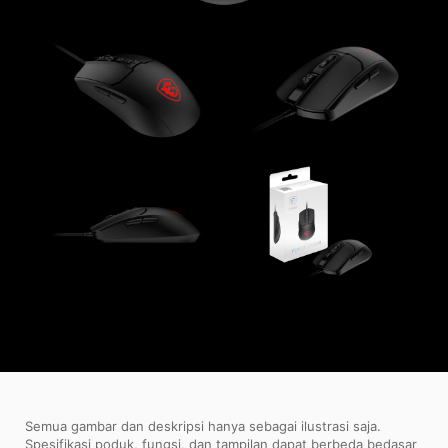
Semua gambar dan deskripsi hanya sebagai ilustrasi saja.
Spesifikasi poduk, fungsi, dan tampilan dapat berbeda bedasar