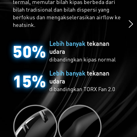
Chillingly Silent
termal, memutar bilah kipas berbeda dari
bilah tradisional dan bilah dispersi yang
Zero Frozr seperti suasana tenang sebelum
berfokus dan mengakselerasikan airflow ke
adanya badai, kipas benar-benar berhenti
heatsink.
ketika suhu sudah rendah, menghilangkan
semua suara ketika active cooling tidak
Lebih banyak
tekanan
dibutuhkan. Kipas akan secara otomatis
50%
udara
mulai berputar lagi ketika sudah mulai
hangat ketika gaming.
dibandingkan kipas normal
Lebih banyak
tekanan
15%
udara
dibandingkan
TORX Fan 2.0