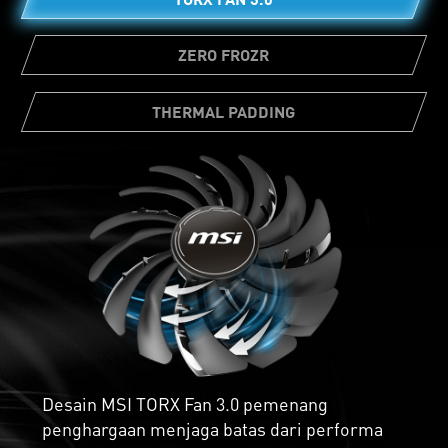
ZERO FROZR
THERMAL PADDING
Thermal pads yang berjumlah cukup,
memungkinkan berbagai komponen
motherboard untuk transfer panas secara
langsung ke heatsink untuk pendinginan
yang lebih baik.
Desain MSI TORX Fan 3.0 pemenang
penghargaan menjaga batas dari performa