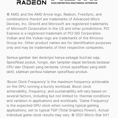
© AMD, and the AMD Arrow logo, Radeon, FreeSync, and
combinations thereof are trademarks of Advanced Micro
Devices, Inc. DirectX and Microsoft are registered trademarks
of Microsoft Corporation in the US and other jurisdictions. PCI
Express is a registered trademark of PCI-SIG Corporation.
Vulkan and the Vulkan logo are trademarks of the Khronos
Group Inc. Other product names are for identification purposes
only and may be trademarks of their respective companies.
Semua gambar dan deskripsi hanya sebagai ilustrasi saja.
Spesifikasi poduk, fungsi, dan tampilan dapat berbeda bedasar
CPU dan Chipset yang berbeda. Untuk spesifikasi yang lebih
detil, silahkan periksa halaman spesifikasi produk.
‘Boost Clock Frequency’ is the maximum frequency achievable
on the GPU running a bursty workload. Boost clock
achievability, frequency, and sustainability will vary based on
several factors, including but not limited to: thermal conditions
and variation in applications and workloads. ‘Game Frequency’
is the expected GPU clock when running typical gaming
applications, set to typical TGP (Total Graphics Power). Actual
individual game clock results may vary. © 2021 Micro-Star Int'l