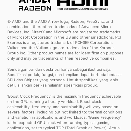
© AMD, and the AMD Arrow logo, Radeon, FreeSync, and
combinations thereof are trademarks of Advanced Micro
Devices, Inc. DirectX and Microsoft are registered trademarks
of Microsoft Corporation in the US and other jurisdictions. PCI
Express is a registered trademark of PCI-SIG Corporation.
Vulkan and the Vulkan logo are trademarks of the Khronos
Group Inc. Other product names are for identification purposes
only and may be trademarks of their respective companies.
Semua gambar dan deskripsi hanya sebagai ilustrasi saja.
Spesifikasi poduk, fungsi, dan tampilan dapat berbeda bedasar
CPU dan Chipset yang berbeda. Untuk spesifikasi yang lebih
detil, silahkan periksa halaman spesifikasi produk.
‘Boost Clock Frequency’ is the maximum frequency achievable
on the GPU running a bursty workload. Boost clock
achievability, frequency, and sustainability will vary based on
several factors, including but not limited to: thermal conditions
and variation in applications and workloads. ‘Game Frequency’
is the expected GPU clock when running typical gaming
applications, set to typical TGP (Total Graphics Power). Actual