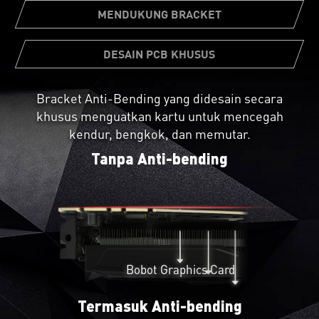
MENDUKUNG BRACKET
DESAIN PCB KHUSUS
Bracket Anti-Bending yang didesain secara
Tidak semua sirkuit motherboard dibuat sama.
khusus menguatkan kartu untuk mencegah
Desain PCB custom memberikan daya sirkuit yang
Bundled support bracket dapat dipasang
kendur, bengkok, dan memutar.
kuat sehingga dapat diandalkan untuk mendorong
ke casing PC Anda untuk tambahan daya
kapabilitas kartu grafis sampai batasnya.
Tanpa Anti-bending
graphics card Anda.
Pasang support bracket step by step
dengan kami.
Bobot Graphics Card
Termasuk Anti-bending