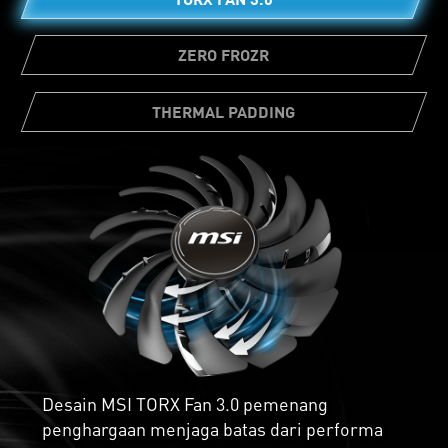
ZERO FROZR
THERMAL PADDING
Thermal pads yang berjumlah cukup,
memungkinkan berbagai komponen
motherboard untuk transfer panas secara
langsung ke heatsink untuk pendinginan
yang lebih baik.
Desain MSI TORX Fan 3.0 pemenang
penghargaan menjaga batas dari performa