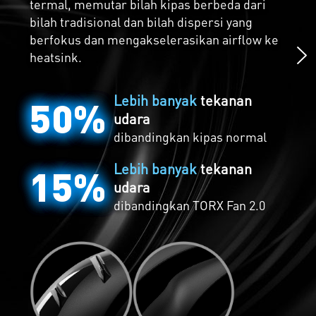
Chillingly Silent
termal, memutar bilah kipas berbeda dari
bilah tradisional dan bilah dispersi yang
Zero Frozr seperti suasana tenang sebelum
berfokus dan mengakselerasikan airflow ke
adanya badai, kipas benar-benar berhenti
heatsink.
ketika suhu sudah rendah, menghilangkan
semua suara ketika active cooling tidak
Lebih banyak
tekanan
dibutuhkan. Kipas akan secara otomatis
50%
udara
mulai berputar lagi ketika sudah mulai
hangat ketika gaming.
dibandingkan kipas normal
Lebih banyak
tekanan
15%
udara
dibandingkan
TORX Fan 2.0