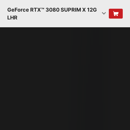
GeForce RTX™ 3080 SUPRIM X 12G
LHR
NVIDIA AMPERE
ARCHITECTURE
2ND GENERATION
RT CORES
2X THROUGHPUT