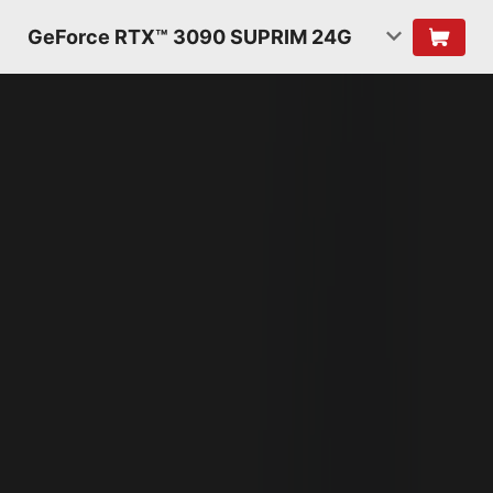
GeForce RTX™ 3090 SUPRIM 24G
NVIDIA AMPERE
ARCHITECTURE
2ND GENERATION
RT CORES
2X THROUGHPUT