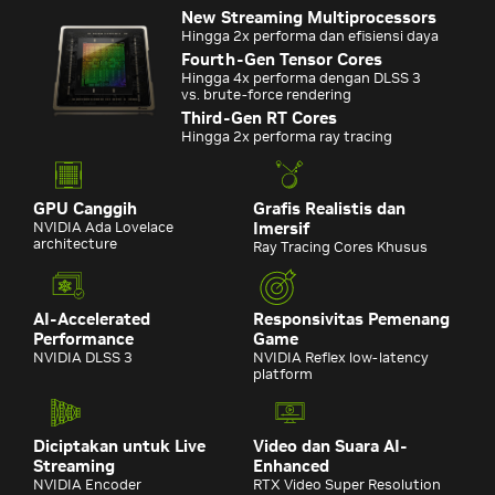
New Streaming Multiprocessors
Hingga 2x performa dan efisiensi daya
Fourth-Gen Tensor Cores
Hingga 4x performa dengan DLSS 3
vs. brute-force rendering
Third-Gen RT Cores
Hingga 2x performa ray tracing
GPU Canggih
Grafis Realistis dan
NVIDIA Ada Lovelace
Imersif
architecture
Ray Tracing Cores Khusus
AI-Accelerated
Responsivitas Pemenang
Performance
Game
NVIDIA DLSS 3
NVIDIA Reflex low-latency
platform
Diciptakan untuk Live
Video dan Suara AI-
Streaming
Enhanced
NVIDIA Encoder
RTX Video Super Resolution