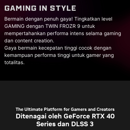
G
A
M
I
N
G
I
N
S
T
Y
L
E
Bermain dengan penuh gaya! Tingkatkan level
GAMING dengan TWIN FROZR 9 untuk
mempertahankan performa intens selama gaming
dan content creation.
Gaya bermain kecepatan tinggi cocok dengan
kemampuan performa tinggi untuk gamer yang
totalitas.
The Ultimate Platform for Gamers and Creators
Ditenagai oleh GeForce RTX 40
Series dan DLSS 3