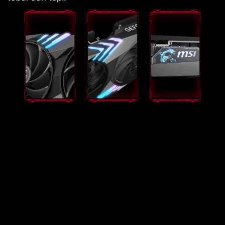
GEFORCE RTX™ 4060 TI GAMING
X 8G