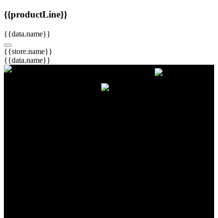
{{productLine}}
{{data.name}}
{{store.name}}
{{data.name}}