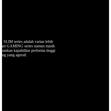
SLIM series adalah varian lebih
 dari GAMING series namun masih
hankan kapabilitas performa tinggi
ang yang agresif.