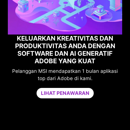
KELUARKAN KREATIVITAS DAN
PRODUKTIVITAS ANDA DENGAN
MAK
SOFTWARE DAN AI GENERATIF
AND
ADOBE YANG KUAT
langgan MSI mendapatkan 1 bulan aplikasi
Ting
top dari Adobe di kami.
me
Game O
LIHAT PENAWARAN
yang di
game And
tidak 
kinerja