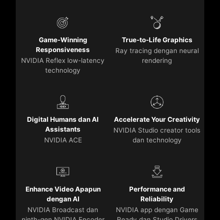
Game-Winning
True-to-Life Graphics
Responsiveness
Ray tracing dengan neural
NVIDIA Reflex low-latency
rendering
technology
Digital Humans dan AI
Accelerate Your Creativity
Assistants
NVIDIA Studio creator tools
NVIDIA ACE
dan technology
Enhance Video Apapun
Performance and
dengan AI
Reliability
NVIDIA Broadcast dan
NVIDIA app dengan Game
ninth-gen NVIDIA Encoder
Ready dan Studio Drivers