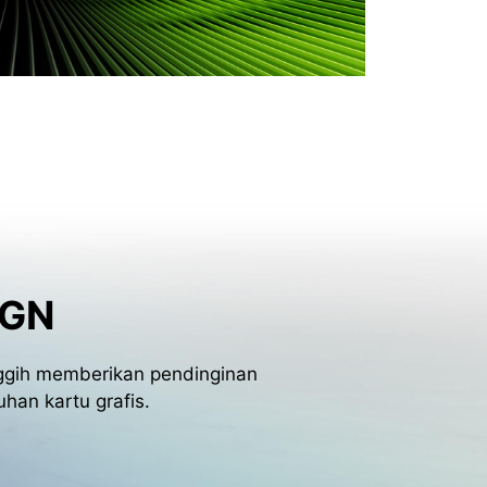
R
t
IGN
anggih memberikan pendinginan
han kartu grafis.