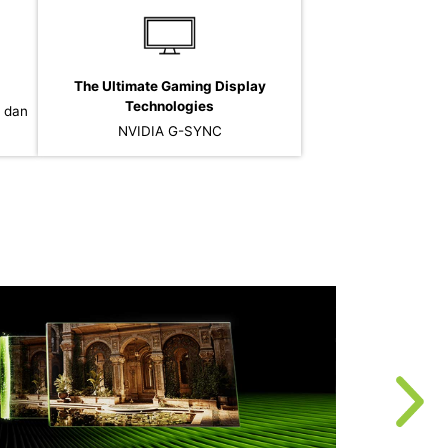
The Ultimate Gaming Display
Technologies
 dan
NVIDIA G-SYNC
A
p
s
s