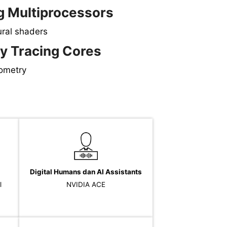
 Multiprocessors
ural shaders
y Tracing Cores
ometry
Digital Humans dan AI Assistants
l
NVIDIA ACE