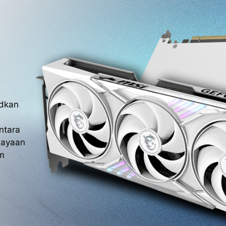
udkan
ntara
hayaan
em