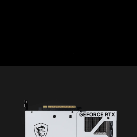
saat yang bersamaan.
Cobalah Game Optimizer dan Norton 360 u
Gamer selama 30 hari gratis.
30-DAY FREE TRIAL