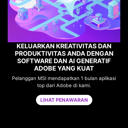
S DAN
ENGAN
MAKSIMALKAN KINERJA GAM
RATIF
ANDA DENGAN NORTON GAM
OPTIMIZER
 aplikasi
Tingkatkan perlindungan Anda tanp
mengorbankan performa gaming.
Game Optimizer mendedikasikan daya 
yang diperlukan untuk kinerja optimal da
game Anda dengan mengisolasi aplikasi y
tidak penting ke satu inti CPU. Tingkatk
kinerja dan perkuat keamanan PC Anda p