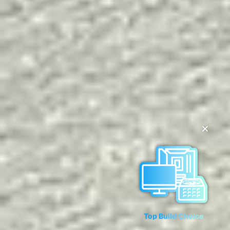
✕
Top Build Choice