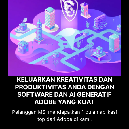
 DAN
NGAN
MAKSIMALKAN KINERJA GAME
ATIF
ANDA DENGAN NORTON GAME
OPTIMIZER
plikasi
Tingkatkan perlindungan Anda tanpa
mengorbankan performa gaming.