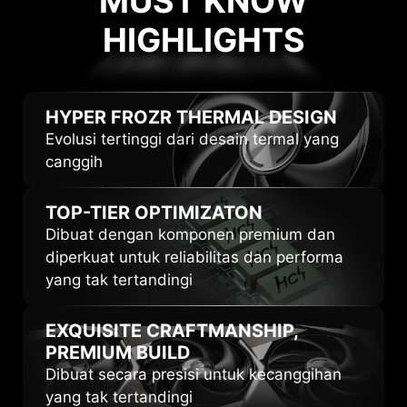
MUST KNOW
HIGHLIGHTS
HIGHLIGHTS
HYPER FROZR
THERMAL DESIGN
Evolusi tertinggi dari desain termal yang
canggih
TOP-TIER
OPTIMIZATON
Dibuat dengan komponen premium dan
diperkuat untuk reliabilitas dan performa
yang tak tertandingi
EXQUISITE CRAFTMANSHIP,
PREMIUM BUILD
Dibuat secara presisi untuk kecanggihan
yang tak tertandingi