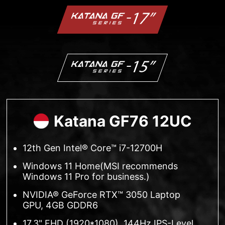
Katana GF76 12UC
12th Gen Intel® Core™ i7-12700H
Windows 11 Home(MSI recommends
Windows 11 Pro for business.)
NVIDIA® GeForce RTX™ 3050 Laptop
GPU, 4GB GDDR6
17.3" FHD (1920*1080), 144Hz IPS-Level