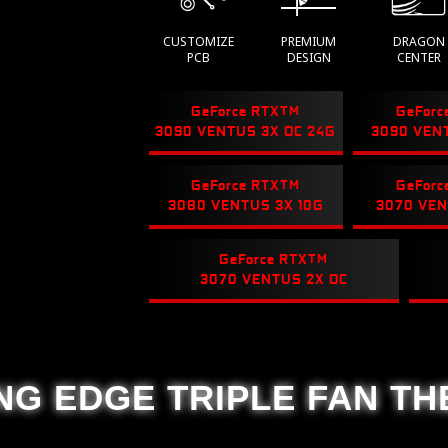
CUSTOMIZE
PREMIUM
DRAGON
PCB
DESIGN
CENTER
GeForce RTX
TM
GeForc
3090 VENTUS 3X OC 24G
3090 VEN
GeForce RTX
TM
GeForc
3080 VENTUS 3X 10G
3070 VEN
GeForce RTX
TM
3070 VENTUS 2X OC
NG EDGE TRIPLE FAN T