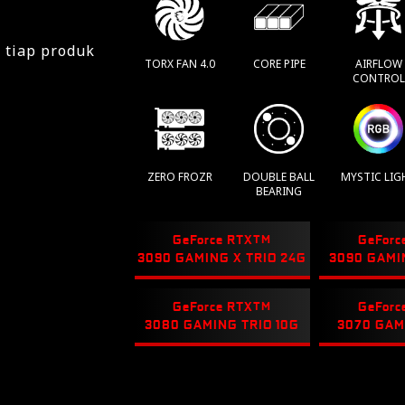
k tiap produk
TORX FAN 4.0
CORE PIPE
AIRFLOW
CONTROL
ZERO FROZR
DOUBLE BALL
MYSTIC LIG
BEARING
GeForce RTX
TM
GeForc
3090 GAMING X TRIO 24G
3090 GAMI
GeForce RTX
TM
GeForc
3080 GAMING TRIO 10G
3070 GAM