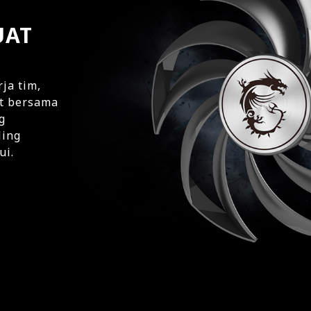
UAT
ja tim,
at bersama
g
ling
ui.