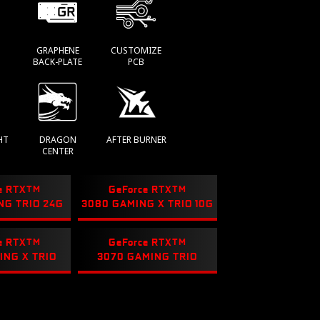
GRAPHENE
CUSTOMIZE
BACK-PLATE
PCB
HT
DRAGON
AFTER BURNER
CENTER
e RTX
TM
GeForce RTX
TM
NG TRIO 24G
3080 GAMING X TRIO 10G
e RTX
TM
GeForce RTX
TM
ING X TRIO
3070 GAMING TRIO