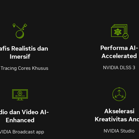
Performa AI-
afis Realistis dan
Accelerated
Imersif
NVIDIA DLSS 3
 Tracing Cores Khusus
Akselerasi
io dan Video AI-
Kreativitas An
Enhanced
NVIDIA Studio
VIDIA Broadcast app