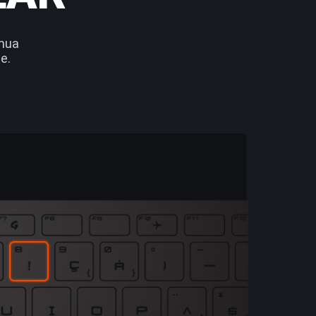
emua
e.