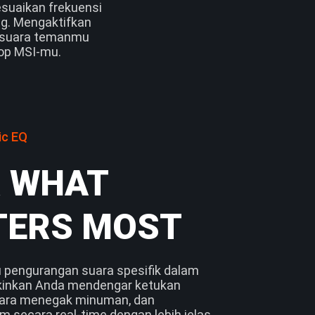
suaikan frekuensi
ng. Mengaktifkan
t suara temanmu
top MSI-mu.
ic EQ
 WHAT
TERS MOST
u pengurangan suara spesifik dalam
nkan Anda mendengar ketukan
suara menegak minuman, dan
 secara real-time dengan lebih jelas