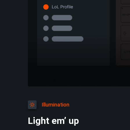
Slide 3 of 3.
Illumination
Light em’ up