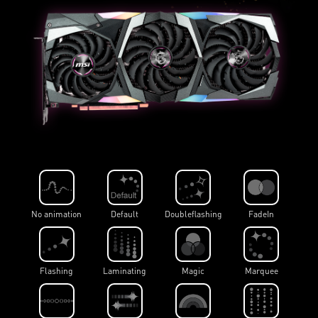
No animation
Default
Doubleflashing
FadeIn
Flashing
Laminating
Magic
Marquee