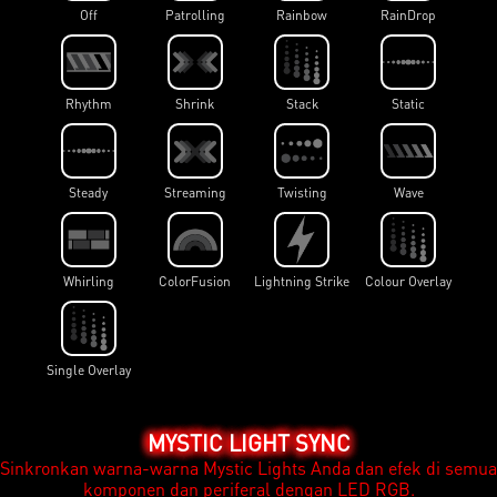
Off
Patrolling
Rainbow
RainDrop
Rhythm
Shrink
Stack
Static
Steady
Streaming
Twisting
Wave
Whirling
ColorFusion
Lightning Strike
Colour Overlay
Single Overlay
MYSTIC LIGHT SYNC
Sinkronkan warna-warna Mystic Lights Anda dan efek di semua
komponen dan periferal dengan LED RGB.