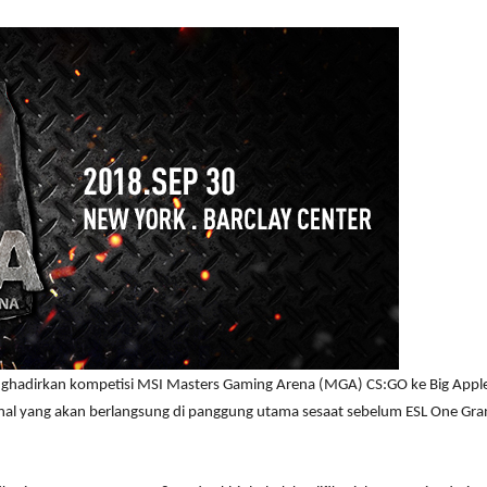
nghadirkan kompetisi MSI Masters Gaming Arena (MGA) CS:GO ke Big Appl
Final yang akan berlangsung di panggung utama sesaat sebelum ESL One G