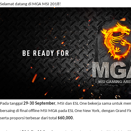
Selamat datang di MGA MSI 2018!
Pada tanggal
29-30 September
, MSI dan ESL One bekerja sama untuk me
bersaing di final offline MSI MGA pada ESL One New York, dengan Grand 
serta proporsi terbesar dari total
$60,000
.