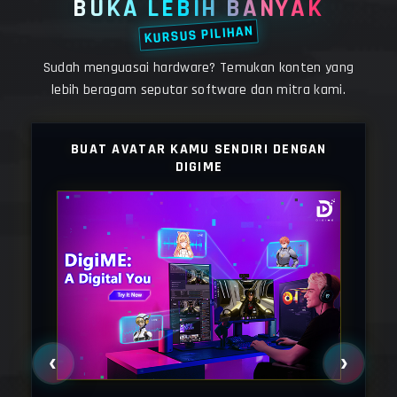
BUKA LEBIH BANYAK
KURSUS PILIHAN
Sudah menguasai hardware? Temukan konten yang
lebih beragam seputar software dan mitra kami.
MAN
BUAT AVATAR KAMU SENDIRI DENGAN
DIGIME
‹
›
Ub
ne.
s