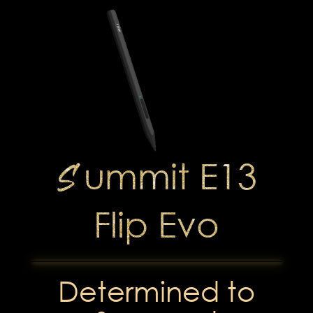
S
ummit E13
Flip Evo
Determined to