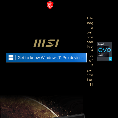
Dite
nag
ai
oleh
pros
esor
Intel
®
Cor
™
e
i7
gen
eras
i ke-
11