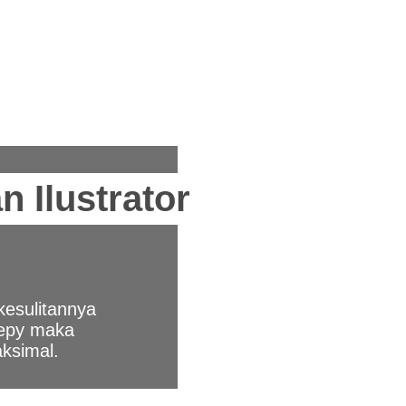
 Ilustrator
esulitannya
eepy maka
ksimal.