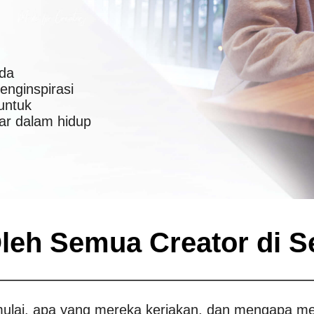
nda
nginspirasi
 untuk
ar dalam hidup
eh Semua Creator di S
lai, apa yang mereka kerjakan, dan mengapa mer