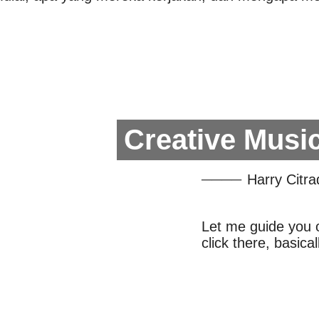
Creative Musi
Harry Citra
Let me guide you o
click there, basica