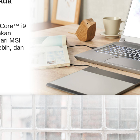
Ada
Core™ i9
akan
dari MSI
bih, dan