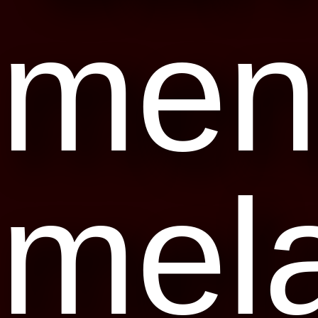
men
mela