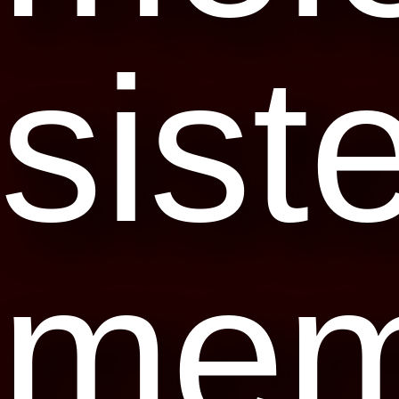
sist
mem