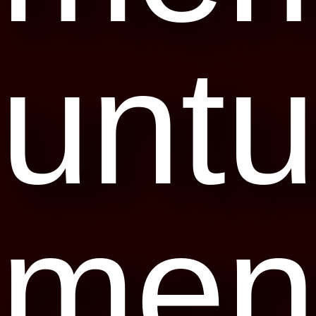
unt
men