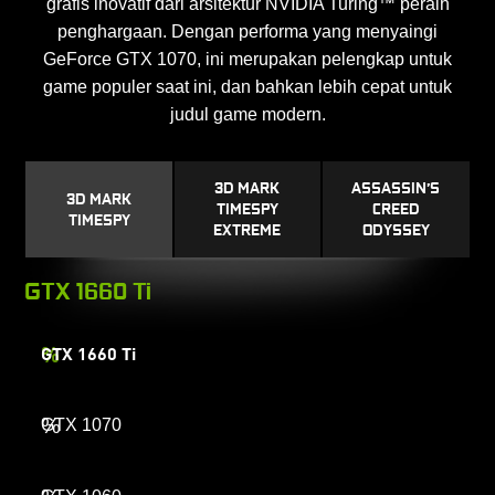
grafis inovatif dari arsitektur NVIDIA Turing™ peraih
penghargaan. Dengan performa yang menyaingi
GeForce GTX 1070, ini merupakan pelengkap untuk
game populer saat ini, dan bahkan lebih cepat untuk
judul game modern.
3D MARK
ASSASSIN’S
3D MARK
TIMESPY
CREED
TIMESPY
EXTREME
ODYSSEY
GTX 1660 Ti
%
GTX 1660 Ti
%
GTX 1070