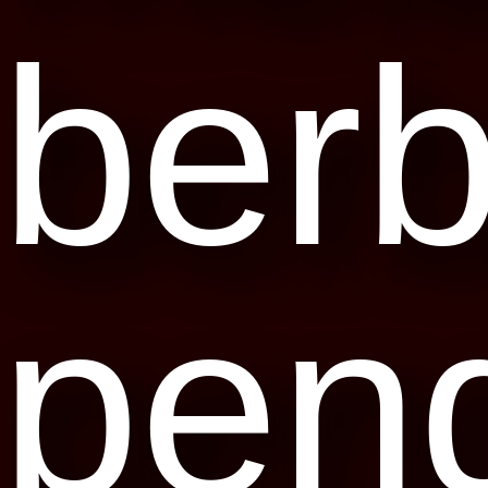
berb
pen