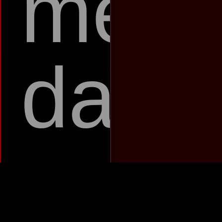
memo
dan
meng