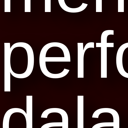
per
dal