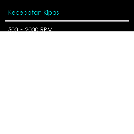
Kecepatan Kipas
500 ~ 2000 RPM
Air Flow Kipas
21.63 ~ 78.73 CFM
Noise Level Kipas
14.3 ~ 34.3 dBA
Tipe Bearing Kipas