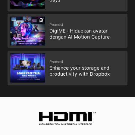
Promosi
DigiME : Hidupkan avatar
dengan AI Motion Capture
Promosi
Enhance your storage and
productivity with Dropbox