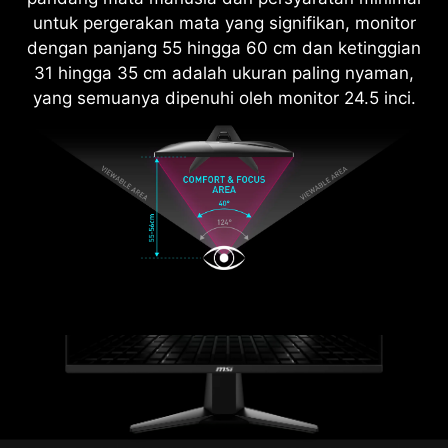
untuk pergerakan mata yang signifikan, monitor
dengan panjang 55 hingga 60 cm dan ketinggian
31 hingga 35 cm adalah ukuran paling nyaman,
yang semuanya dipenuhi oleh monitor 24.5 inci.