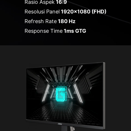
Rasio Aspek
16:9
Resolusi Panel
1920x1080 (FHD)
Refresh Rate
180 Hz
Response Time
1ms GTG