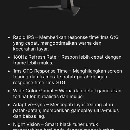
Rapid IPS – Memberikan response time 1ms GtG
yang cepat, mengoptimalkan warna dan
kecerahan layar.
180Hz Refresh Rate – Respon lebih cepat dengan
frame lebih mulus.
1ms GTG Response Time – Menghilangkan screen
tearing dan framerate patah-patah dengan
response time 1ms GTG.
Wide Color Gamut – Warna dan detail game akan
terlihat lebih realistis dan mulus
Adaptive-sync – Mencegah layar tearing atau
patah-patah, memberikan gameplay ultra-mulus
dan bebas lag.
Night Vision – Smart black tuner untuk