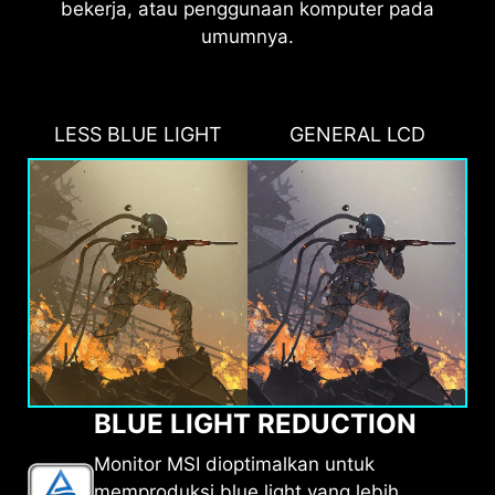
bekerja, atau penggunaan komputer pada
umumnya.
LESS BLUE LIGHT
GENERAL LCD
BLUE LIGHT REDUCTION
Monitor MSI dioptimalkan untuk
memproduksi blue light yang lebih