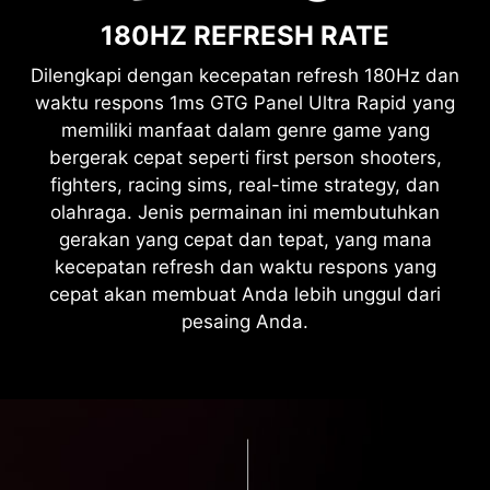
180HZ REFRESH RATE
Dilengkapi dengan kecepatan refresh 180Hz dan
waktu respons 1ms GTG Panel Ultra Rapid yang
memiliki manfaat dalam genre game yang
bergerak cepat seperti first person shooters,
fighters, racing sims, real-time strategy, dan
olahraga. Jenis permainan ini membutuhkan
gerakan yang cepat dan tepat, yang mana
kecepatan refresh dan waktu respons yang
cepat akan membuat Anda lebih unggul dari
pesaing Anda.