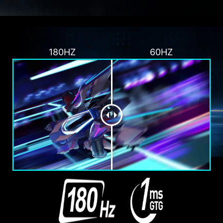
180HZ
60HZ