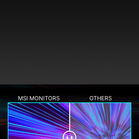
MSI MONITORS
OTHERS