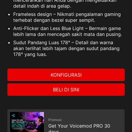
mencerahkan hari Anda dengan mengeluarkan
detail indah di area gelap.
Frameless design – Nikmati pengalaman gaming
terhebat dengan bezel super sempit.
Anti-Flicker dan Less Blue Light – Bermain game
lebih lama dan mencegah sakit mata dan pusing.
Sudut Pandang Luas 178° – Detail dan warna
akan terlihat lebih tajam dengan sudut pandang
178° yang luas.
KONFIGURASI
BELI DI SINI
Promosi
Get Your Voicemod PRO 30
days