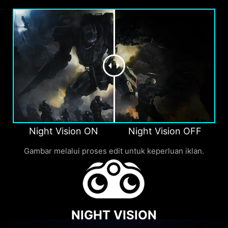
Night Vision ON
Night Vision OFF
Gambar melalui proses edit untuk keperluan iklan.
NIGHT VISION