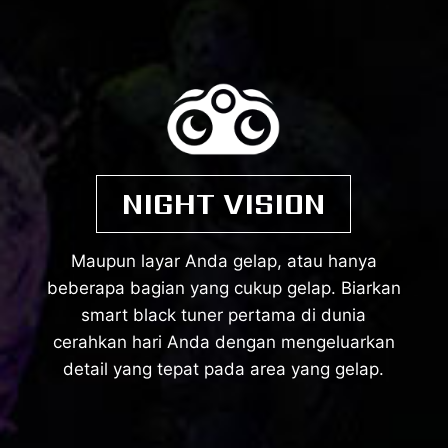
NIGHT VISION
Maupun layar Anda gelap, atau hanya
beberapa bagian yang cukup gelap. Biarkan
smart black tuner pertama di dunia
cerahkan hari Anda dengan mengeluarkan
detail yang tepat pada area yang gelap.