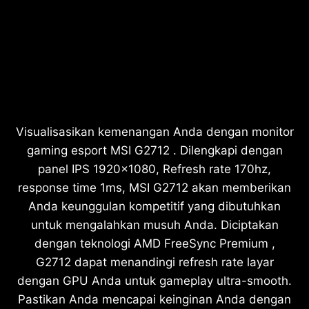
Visualisasikan kemenangan Anda dengan monitor
gaming esport MSI G2712 . Dilengkapi dengan
panel IPS 1920x1080, Refresh rate 170hz,
response time 1ms, MSI G2712 akan memberikan
Anda keunggulan kompetitif yang dibutuhkan
untuk mengalahkan musuh Anda. Diciptakan
dengan teknologi AMD FreeSync Premium ,
G2712 dapat menandingi refresh rate layar
dengan GPU Anda untuk gameplay ultra-smooth.
Pastikan Anda mencapai keinginan Anda dengan