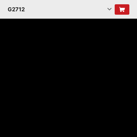
G2712