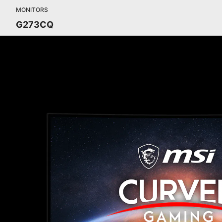
MONITORS
G273CQ