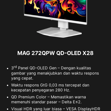
MAG 272QPW QD-OLED X28
Panel Size
26.5"
Panel Type
OQ-OLED
rd
3
Panel QD-OLED Gen – Dengan kualitas
gambar yang menakjubkan dan waktu respons
Aspect Ratio
16:9
yang cepat.
Panel Resolution
2560 x 1440 (WQHD)
Waktu respons GtG 0,03 ms tercepat dan
kecepatan penyegaran 280 Hz.
Refresh Rate
280Hz
QD Premium Color – Memastikan warna
memenuhi standar pasar – Delta E≤2.
Response Time
0.03ms GtG
Visual HDR yang luar biasa – VESA DisplayHDR