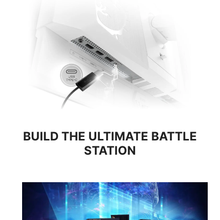
10.2Gbps
HDMI™ 2.0
18Gbps
HDMI™ 2.1
48Gbps
Bandwidth penuh hingga 48Gbps mendukung VRR dan
sepenuhnya kompatibel dengan konsol generasi
berikutnya.
BUILD THE ULTIMATE BATTLE
STATION