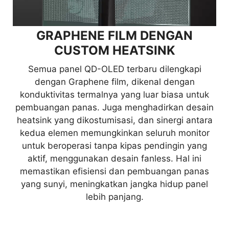
mengurangi luminans secara otomatis untuk
mencegah masalah burn-in.
GRAPHENE FILM DENGAN
CUSTOM HEATSINK
TASKBAR DETECTION
Semua panel QD-OLED terbaru dilengkapi
Ketika sistem mendeteksi Task Bar ditampilkan
dengan Graphene film, dikenal dengan
di desktop, sistem secara otomatis memindai
konduktivitas termalnya yang luar biasa untuk
bentuknya dan mengurangi cahaya untuk
pembuangan panas. Juga menghadirkan desain
mencegah terjadinya burn-in.
heatsink yang dikostumisasi, dan sinergi antara
kedua elemen memungkinkan seluruh monitor
untuk beroperasi tanpa kipas pendingin yang
aktif, menggunakan desain fanless. Hal ini
memastikan efisiensi dan pembuangan panas
yang sunyi, meningkatkan jangka hidup panel
lebih panjang.