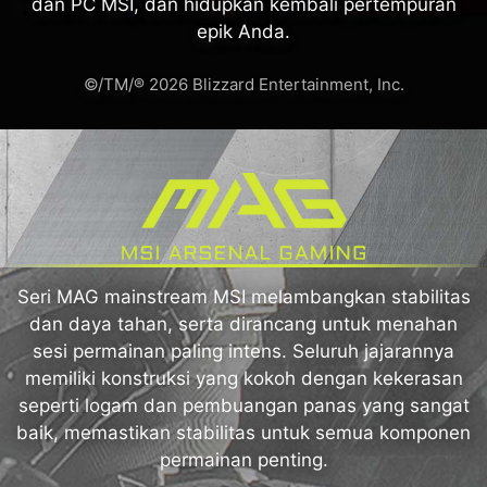
dan PC MSI, dan hidupkan kembali pertempuran
epik Anda.
©/TM/® 2026 Blizzard Entertainment, Inc.
Seri MAG mainstream MSI melambangkan stabilitas
dan daya tahan, serta dirancang untuk menahan
sesi permainan paling intens. Seluruh jajarannya
memiliki konstruksi yang kokoh dengan kekerasan
seperti logam dan pembuangan panas yang sangat
baik, memastikan stabilitas untuk semua komponen
permainan penting.