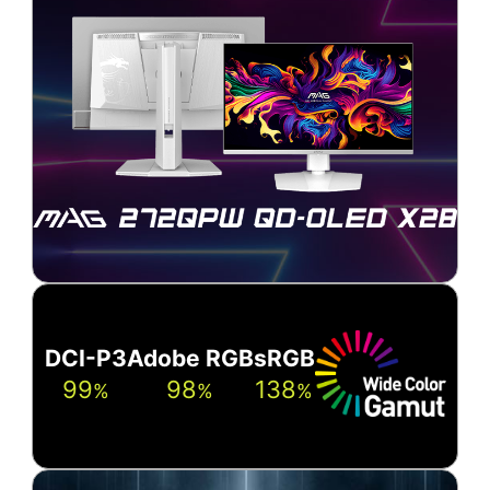
DCI-P3
Adobe RGB
sRGB
99
98
138
%
%
%