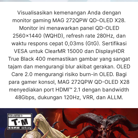
Visualisasikan kemenangan Anda dengan
monitor gaming MAG 272QPW QD-OLED X28.
Monitor ini menawarkan panel QD-OLED
2560x1440 (WQHD), refresh rate 280Hz, dan
waktu respons cepat 0,03ms (GtG). Sertifikasi
VESA untuk ClearMR 15000 dan DisplayHDR
True Black 400 memastikan gambar yang sangat
tajam dan mengurangi blur akibat gerakan. OLED
Care 2.0 mengurangi risiko burn-in OLED. Bagi
para gamer konsol, MAG 272QPW QD-OLED X28
menyediakan port HDMI™ 2.1 dengan bandwidth
48Gbps, dukungan 120Hz, VRR, dan ALLM.