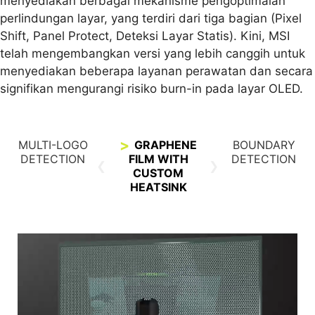
menyediakan berbagai mekanisme pengoptimalan
perlindungan layar, yang terdiri dari tiga bagian (Pixel
Shift, Panel Protect, Deteksi Layar Statis). Kini, MSI
telah mengembangkan versi yang lebih canggih untuk
menyediakan beberapa layanan perawatan dan secara
signifikan mengurangi risiko burn-in pada layar OLED.
MULTI-LOGO
GRAPHENE
BOUNDARY
DETECTION
FILM WITH
DETECTION
CUSTOM
HEATSINK
MULTI-LOGO DETECTION
BOUNDARY DETECTION
Ketika sistem mendeteksi logo serveral static
Setelah beberapa detik, proteksi batas
dan sangat kontras yang ditampilkan di layar,
menyesuaikan cahaya batas dari dua gambar
sistem secara otomatis memindai bentuk dan
atau gambar dan background.
warnanya, dan kemudian melanjutkan untuk