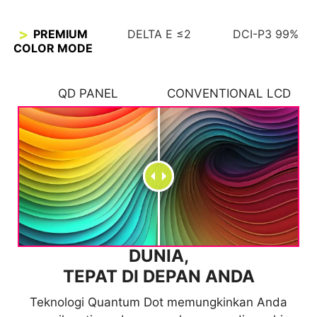
PREMIUM
DELTA E ≤2
DCI-P3 99%
COLOR MODE
MSI MONITORS
QD PANEL
CONVENTIONAL LCD
OTHERS
DUNIA,
TEPAT DI DEPAN ANDA
Image has been processed for advertising purposes.
Teknologi Quantum Dot memungkinkan Anda