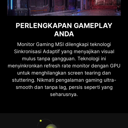
PERLENGKAPAN GAMEPLAY
SEE CLEARLY, SEE
COMFORTABLY.
ANDA
Teknologi Anti-Flicker dan Less Blue Light
Monitor Gaming MSI dilengkapi teknologi
Sinkronisasi Adaptif yang menyajikan visual
menghadirkan pengalaman menonton yang
sangat nyaman dengan mengurangi tingkat
mulus tanpa gangguan. Teknologi ini
menyinkronkan refresh rate monitor dengan GPU
kedipan layar dan memancarkan cahaya biru
dalam kadar yang lebih rendah. Anda dapat
untuk menghilangkan screen tearing dan
stuttering. Nikmati pengalaman gaming ultra-
bermain game dalam waktu yang lebih lama
smooth dan tanpa lag, persis seperti yang
tanpa mengalami kelelahan mata.
seharusnya.