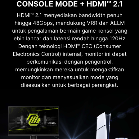
CONSOLE MODE + HDMI™ 2.1
OPTIX SCOPE
Aim Magnifier bawaan menyediakan zoom multi-
HDMI™ 2.1 menyediakan bandwidth penuh
tahap dengan tombol shortcut untuk berpindah
hingga 48Gbps, mendukung VRR dan ALLM
untuk pengalaman bermain game konsol yang
tingkat zoom dengan cepat. Layar dapat
mempertahankan zoom tersebut terlepas dari
lebih lancar dan latensi rendah hingga 120Hz.
Dengan teknologi HDMI™ CEC (Consumer
senjata yang digunakan.
Electronics Control) internal, monitor ini dapat
berkomunikasi dengan pengontrol,
memungkinkan mereka untuk mengaktifkan
monitor dan menyesuaikan mode yang
disesuaikan untuk berbagai perangkat.