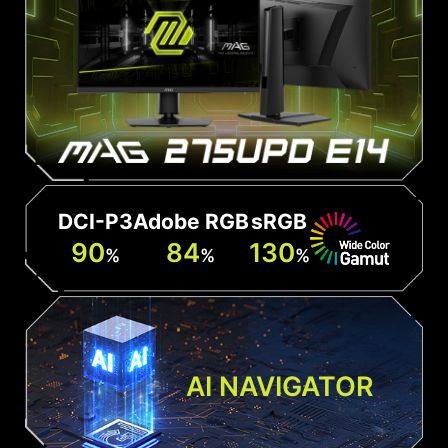
DCI-P3
Adobe RGB
sRGB
90
84
130
%
%
%
AI NAVIGATOR