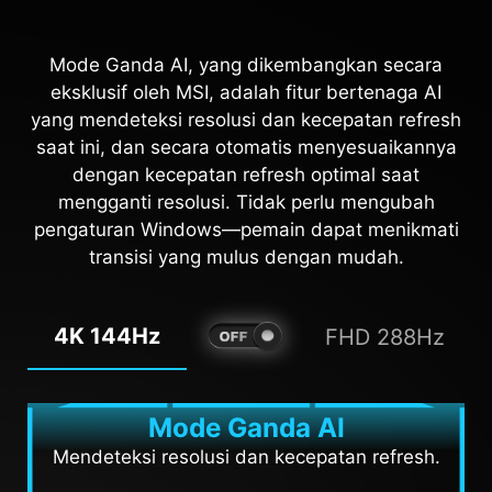
The new AI Vision technology can not only reveal
Titik bidik secara otomatis berubah warna,
details in dark areas but also enhance overall
sehingga selalu terlihat. Jika warna titik bidik
Mode Ganda AI, yang dikembangkan secara
sama dengan warna latar belakang, hal itu akan
brightness and saturate colors, bringing
eksklusif oleh MSI, adalah fitur bertenaga AI
menyulitkan proses membidik.
brightness to your day.
yang mendeteksi resolusi dan kecepatan refresh
saat ini, dan secara otomatis menyesuaikannya
AI VISION OFF
AI VISION ON
dengan kecepatan refresh optimal saat
mengganti resolusi. Tidak perlu mengubah
pengaturan Windows—pemain dapat menikmati
transisi yang mulus dengan mudah.
4K 144Hz
FHD 288Hz
Mode Ganda AI
Mendeteksi resolusi dan kecepatan refresh.