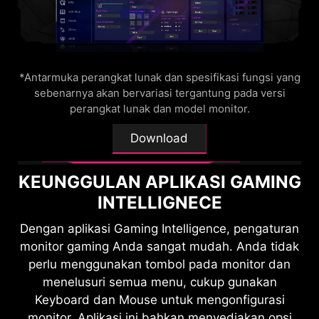
konsol hingga 4K pada 120Hz. Dengan teknologi
pengalaman bermain game Anda semaksimal
HDMI™ CEC (Consumer Electronics Control)
mungkin.
bawaan, monitor dapat terhubung ke pengontrol,
yang memungkinkan pengontrol untuk
24.5"
*Antarmuka perangkat lunak dan spesifikasi fungsi yang
mengaktifkan monitor dan menyesuaikan mode
sebenarnya akan bervariasi tergantung pada versi
yang disesuaikan dengan perangkat yang
perangkat lunak dan model monitor.
berbeda.
Download
KEUNGGULAN APLIKASI GAMING
INTELLIGNECE
Dengan aplikasi Gaming Intelligence, pengaturan
KVM
monitor gaming Anda sangat mudah. ​​Anda tidak
perlu menggunakan tombol pada monitor dan
Kontrol beberapa perangkat
menelusuri semua menu, cukup gunakan
melalui satu set keyboard, mouse,
Keyboard dan Mouse untuk mengonfigurasi
HDMI™ 2.1 48Gbps
dan monitor gaming MSI.
monitor. Aplikasi ini bahkan menyediakan opsi