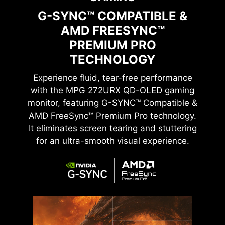
G-SYNC™ COMPATIBLE &
AMD FREESYNC™
27” UHD QD-OLED
PREMIUM PRO
TECHNOLOGY
Experience fluid, tear-free performance
with the
MPG 272URX QD-OLED
gaming
monitor, featuring G-SYNC™ Compatible &
AMD FreeSync™ Premium Pro technology.
It eliminates screen tearing and stuttering
for an ultra-smooth visual experience.