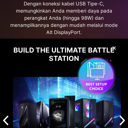
Dengan koneksi kabel USB Tipe-C,
memungkinkan Anda memberi daya pada
perangkat Anda (hingga 98W) dan
menampilkannya dengan mudah melalui mode
Alt DisplayPort.
✕
BUILD THE ULTIMATE BATTLE
STATION
Ukuraan Panel
26.5"
Tipe Panel
QD-OLED
Rasio Aspek
16:9
Resolusi Panel
3840 x 2160 (UHD)
Refresh Rate
240Hz
Waktu Respons
0.03ms (GtG)