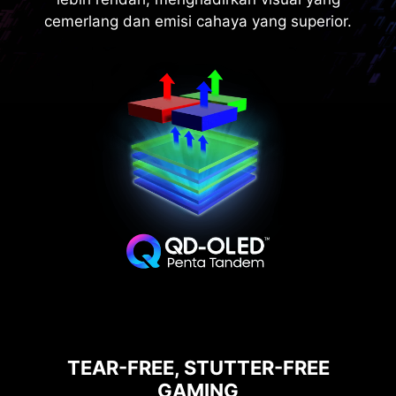
cemerlang dan emisi cahaya yang superior.
27” QHD QD-OLED
0.03ms GtG
1500000:1
Response Time
Contrast Ratio
TEAR-FREE, STUTTER-FREE
GAMING