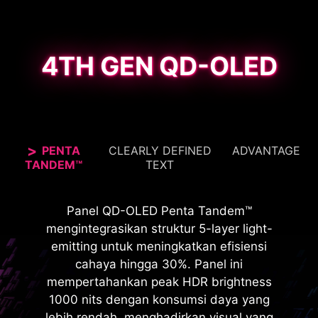
4TH GEN QD-OLED
PENTA
CLEARLY DEFINED
ADVANTAGE
TANDEM™
TEXT
Monitor MSI yang bersertifikat VESA
MPG 272URX QD-OLED dengan 166 PPI
Panel QD-OLED Penta Tandem™
DisplayHDR™ True Black 400, menawarkan
menghadirkan visual yang lebih tajam, kejernihan
mengintegrasikan struktur 5-layer light-
cakupan DCI-P3 99% dan akurasi Delta E <2,
teks yang lebih baik, dan detail yang lebih baik
emitting untuk meningkatkan efisiensi
menghadirkan warna-warna cerah, gambar
dalam media beresolusi tinggi, sehingga
cahaya hingga 30%. Panel ini
detail, dan pengalaman visual nyata untuk
mempertahankan peak HDR brightness
menghasilkan konten yang lebih halus.
gaming dan multimedia superior.
1000 nits dengan konsumsi daya yang
lebih rendah, menghadirkan visual yang