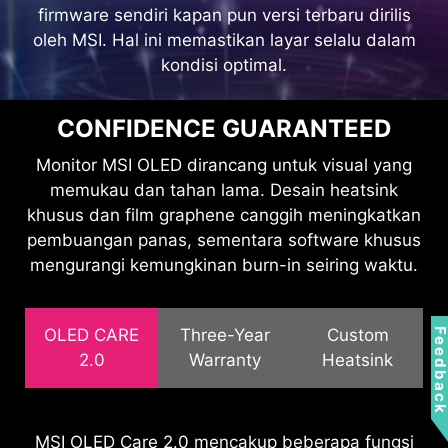
firmware sendiri kapan pun versi terbaru dirilis
MYSTIC LIGHT
oleh MSI. Hal ini memastikan layar selalu dalam
kondisi optimal.
Menyediakan cahaya sekitar yang
lembut yang dapat dengan mudah
disinkronkan dengan produk game
CONFIDENCE GUARANTEED
berkemampuan Mystic Light
Monitor MSI OLED dirancang untuk visual yang
lainnya.
memukau dan tahan lama. Desain heatsink
khusus dan film graphene canggih meningkatkan
pembuangan panas, sementara software khusus
mengurangi kemungkinan burn-in seiring waktu.
OLED CARE
Three-Year
Custom
Feedbac
2.0
Warranty
Heatsink
Panel QD-OLED dilengkapi dengan film graphene
MSI OLED Care 2.0 mencakup beberapa fungsi
MSI menyadari pentingnya menyediakan