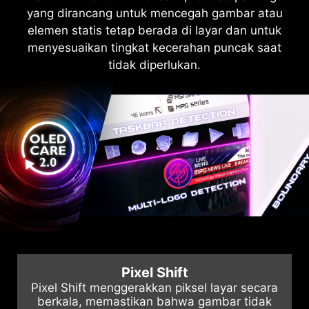
yang dirancang untuk mencegah gambar atau
untuk konduktivitas termal yang superior dan
dukungan yang luas, yang memungkinkan
pengguna kami menikmati pengalaman bermain
elemen statis tetap berada di layar dan untuk
desain heatsink yang disesuaikan,
memungkinkan pengoperasian tanpa kipas untuk
menyesuaikan tingkat kecerahan puncak saat
game tanpa rasa khawatir. Kami menawarkan
garansi 3 tahun untuk panel OLED, melampaui
pembuangan panas yang efisien dan senyap,
tidak diperlukan.
cakupan standar dengan menyertakan
sehingga memperpanjang umur panel.
perlindungan terhadap masalah burn-in OLED.
5-WAY JOYSTICK
Dirancang dengan
mempertimbangkan ergonomi,
Navigator Joystick 5 arah
dipindahkan ke bagian tengah
bawah belakang untuk
pengalaman pengguna yang lebih
Pixel Shift
nyaman.
Pixel Shift menggerakkan piksel layar secara
berkala, memastikan bahwa gambar tidak