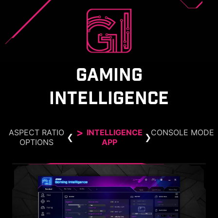
GAMING
INTELLIGENCE
ASPECT RATIO
INTELLIGENCE
CONSOLE MODE
OPTIONS
APP
CONSOLE MODE + HDMI™ 2.1
PILIHAN RASIO ASPEK
HDMI™ 2.1 menyediakan bandwidth penuh
Mendukung berbagai rasio aspek,
memungkinkan pilihan gambar 24,5 inci. Pilih
hingga 48Gbps, mendukung VRR dan
memastikan kompatibilitas sempurna dengan
ukuran sesuka Anda, dan tingkatkan