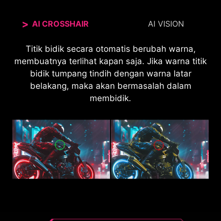
AI CROSSHAIR
AI VISION
Teknologi AI Vision yang baru tidak hanya dapat
Titik bidik secara otomatis berubah warna,
membuatnya terlihat kapan saja. Jika warna titik
mengungkap detail di area gelap tetapi juga
meningkatkan kecerahan keseluruhan dan
bidik tumpang tindih dengan warna latar
menjenuhkan warna, menghadirkan kecerahan
belakang, maka akan bermasalah dalam
pada hari Anda.
membidik.
AI VISION OFF
AI VISION ON