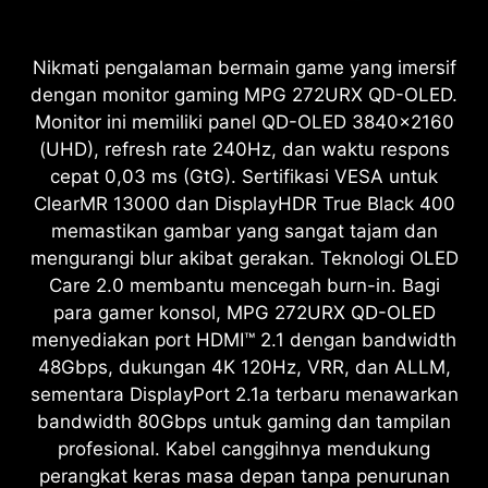
Nikmati pengalaman bermain game yang imersif
dengan monitor gaming MPG 272URX QD-OLED.
Monitor ini memiliki panel QD-OLED 3840x2160
(UHD), refresh rate 240Hz, dan waktu respons
cepat 0,03 ms (GtG). Sertifikasi VESA untuk
ClearMR 13000 dan DisplayHDR True Black 400
memastikan gambar yang sangat tajam dan
mengurangi blur akibat gerakan. Teknologi OLED
Care 2.0 membantu mencegah burn-in. Bagi
para gamer konsol, MPG 272URX QD-OLED
menyediakan port HDMI™ 2.1 dengan bandwidth
48Gbps, dukungan 4K 120Hz, VRR, dan ALLM,
sementara DisplayPort 2.1a terbaru menawarkan
bandwidth 80Gbps untuk gaming dan tampilan
profesional. Kabel canggihnya mendukung
perangkat keras masa depan tanpa penurunan