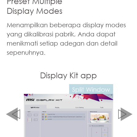
Preset Multiple
Display Modes
Menampilkan beberapa display modes
yang dikalibrasi pabrik, Anda dapat
menikmati setiap adegan dan detail
sepenuhnya.
it app
Display Kit app
Split Window
Color Mode Setting