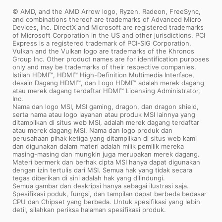
© AMD, and the AMD Arrow logo, Ryzen, Radeon, FreeSync,
and combinations thereof are trademarks of Advanced Micro
Devices, Inc. DirectX and Microsoft are registered trademarks
of Microsoft Corporation in the US and other jurisdictions. PCI
Express is a registered trademark of PCI-SIG Corporation.
Vulkan and the Vulkan logo are trademarks of the Khronos
Group Inc. Other product names are for identification purposes
only and may be trademarks of their respective companies.
Istilah HDMI™, HDMI™ High-Definition Multimedia Interface,
desain Dagang HDMI™, dan Logo HDMI™ adalah merek dagang
atau merek dagang terdaftar HDMI™ Licensing Administrator,
Inc.
Nama dan logo MSI, MSI gaming, dragon, dan dragon shield,
serta nama atau logo layanan atau produk MSI lainnya yang
ditampilkan di situs web MSI, adalah merek dagang terdaftar
atau merek dagang MSI. Nama dan logo produk dan
perusahaan pihak ketiga yang ditampilkan di situs web kami
dan digunakan dalam materi adalah milik pemilik mereka
masing-masing dan mungkin juga merupakan merek dagang.
Materi bermerk dan berhak cipta MSI hanya dapat digunakan
dengan izin tertulis dari MSI. Semua hak yang tidak secara
tegas diberikan di sini adalah hak yang dilindungi.
Semua gambar dan deskripsi hanya sebagai ilustrasi saja.
Spesifikasi poduk, fungsi, dan tampilan dapat berbeda bedasar
CPU dan Chipset yang berbeda. Untuk spesifikasi yang lebih
detil, silahkan periksa halaman spesifikasi produk.