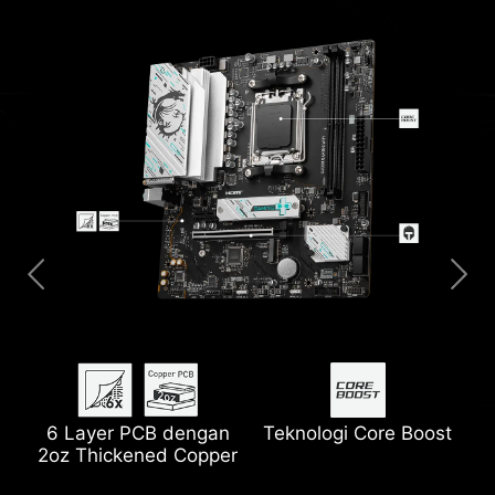
6 Layer PCB dengan
Extended Heatsink
Teknologi Core Boost
M.2 Shield Frozr
2oz Thickened Copper
2.5G Network Solution
Wi-Fi 6E