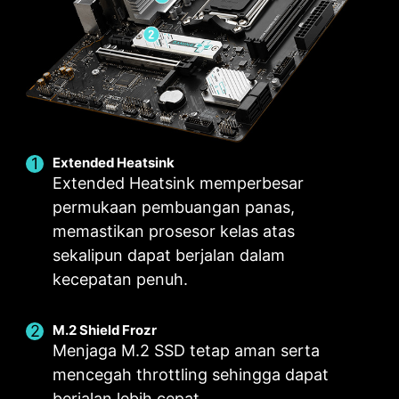
Extended Heatsink
Extended Heatsink memperbesar
permukaan pembuangan panas,
memastikan prosesor kelas atas
sekalipun dapat berjalan dalam
kecepatan penuh.
6 PCB layers
2oz Thickened Copper
M.2 Shield Frozr
Menjaga M.2 SSD tetap aman serta
mencegah throttling sehingga dapat
EZ OC TUNING
berjalan lebih cepat.