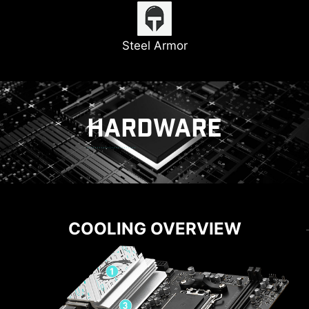
Heatsink dengan
7W/mK Thermal Pad
Steel Armor
Memory Boost
Lightning Gen 4
HARDWARE
COOLING
POWER SOLUTION
SOLUSI PCB YANG OPTIMAL
COOLING OVERVIEW
EZ M.2 CLIP
Desain PCB telah dioptimalkan untuk bandwidth
DIY FRIENDLY
Kesusahan memutar sekrup? MSI innovative EZ
yang lebih tinggi dan kecepatan transfer yang
M.2 clip dapat membantu Anda memasang M.2
lebih cepat, yang juga berguna untuk transmisi
SSD dengan cepat dan mudah.
sirkuit yang dapat diandalkan.