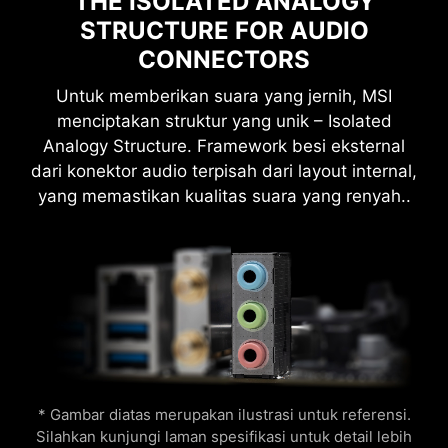
THE ISOLATED ANALOGY
Penawaran uji coba MSI tidak tersedia untuk
pelanggan yang sudah memiliki Norton. Jika Anda
STRUCTURE FOR AUDIO
memiliki langganan Norton aktif, Anda harus memilih
Mendukung perangkat 5V Addressable RGB.
CONNECTORS
keluar dari langganan yang ada agar memenuhi syarat
Kompatibel dengan ARGB Gen2 / Gen1 devices.
Wi-Fi 6E
untuk penawaran ini. Untuk Detail Langganan, Harga,
*Gen2 device hanya mendukung 7 tema RGB
Untuk memberikan suara yang jernih, MSI
Bluetooth 5.3
dan Penawaran Penting, silakan lihat Perjanjian Lisensi
menciptakan struktur yang unik – Isolated
2.5G LAN
dan Layanan NortonLifeLock. Pemberitahuan Service
Analogy Structure. Framework besi eksternal
Privacy dan Layanan NortonLifeLock.
dari konektor audio terpisah dari layout internal,
yang memastikan kualitas suara yang renyah..
RESIZABLE BAR
Resizable BAR (Re-Size BAR) adalah fitur
advanced PCI Express agar CPU dapat akses
seluruh frame buffer GPU secara bersamaan
dan meningkatkan performa.
* Gambar diatas merupakan ilustrasi untuk referensi.
Silahkan kunjungi laman spesifikasi untuk detail lebih