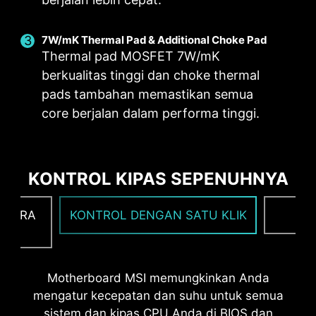
PBO THERMAL POINT
7W/mK Thermal Pad & Additional Choke Pad
Thermal pad MOSFET 7W/mK
berkualitas tinggi dan choke thermal
Thermal profile MSI PBO mengatur suhu
pads tambahan memastikan semua
maksimal CPU pada level 85°C, 75°C and 65°C.
core berjalan dalam performa tinggi.
Dengan thermal profile, CPU beroperasi pada
voltase dan suhu lebih rendah namun tetap
dengan performa yang sama.
KONTROL KIPAS SEPENUHNYA
MSI DRIVER UTILITY INSTALLER
SECARA
KONTROL DENGAN SATU KLIK
F
Setelah terhubung ke internet, MSI Driver Utility
Installer akan mendeteksi dan menyajikan driver
dan utilitas yang sesuai secara otomatis, Anda
dapat mengunduh dan menginstal hanya
Motherboard MSI memungkinkan Anda
dengan beberapa klik.
Lebih lanjut
mengatur kecepatan dan suhu untuk semua
sistem dan kipas CPU Anda di BIOS dan