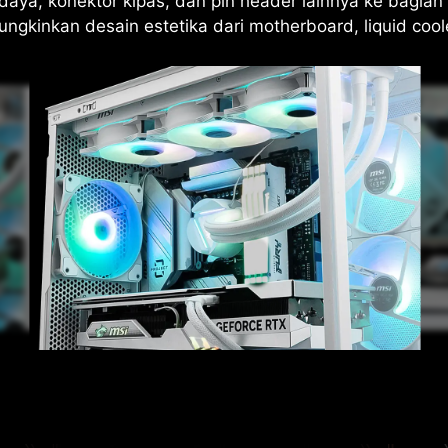
a, konektor kipas, dan pin header lainnya ke bagian
gkinkan desain estetika dari motherboard, liquid cooler,