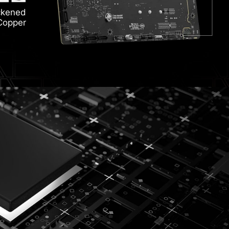
Hea
ckened
 6E
Pa
ozr
Copper
Li