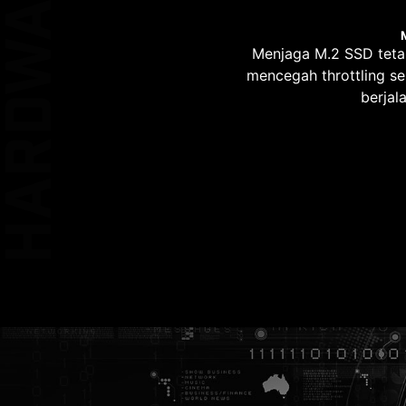
HARDWARE
1
EZ DEBUG LED
Menjaga M.2 SSD teta
PHASE
mencegah throttling s
berjal
1
KEEP OUT ZONE
PHASE