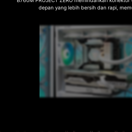
B760M PROJECT ZERO memindahkan konektor day
depan yang lebih bersih dan rapi, memun