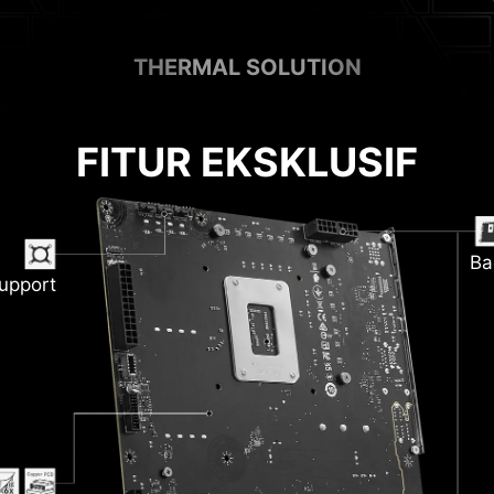
THERMAL SOLUTION
FITUR EKSKLUSIF
Ba
upport
M
ink
ion