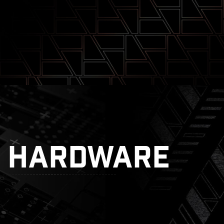
tsink dengan 7W/mK Thermal
d
ghtning Gen 5
HARDWARE