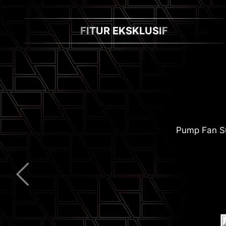
FITUR EKSKLUSIF
Pump Fan S
Extended Heats
2.5G Network Solut