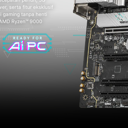
r, serta fitur eksklusif
i gaming tanpa henti
r AMD Ryzen™ 9000