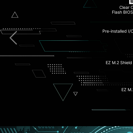
Clear
Flash BIOS
5G
Extended H
Pre-installed I/
Full-Speed Wi
M.2 Shiel
EZ M.2 Shield 
Lightning 
PCIe & M.2 
EZ M.2
6-Layer Serve
with 2oz Cop