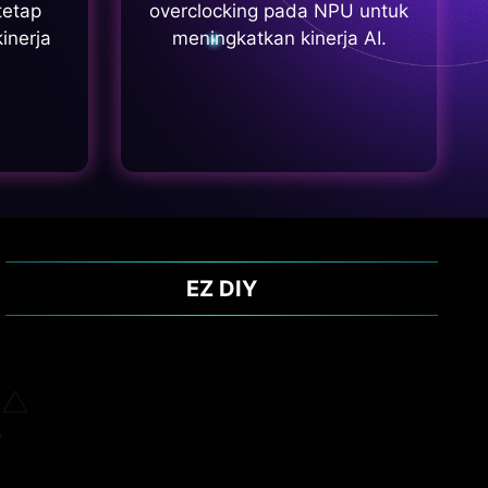
tetap
overclocking pada NPU untuk
kinerja
meningkatkan kinerja AI.
EZ DIY