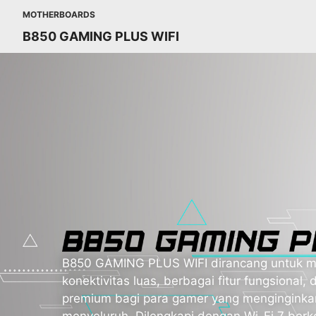
MOTHERBOARDS
B850 GAMING PLUS WIFI
B850 GAMING PLUS WIFI dirancang untuk m
konektivitas luas, berbagai fitur fungsional, 
premium bagi para gamer yang mengingink
menyeluruh. Dilengkapi dengan Wi-Fi 7 ber