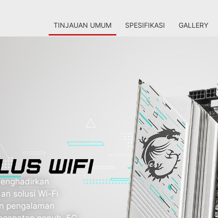
TINJAUAN UMUM
SPESIFIKASI
GALLERY
enghadirkan
dan solusi Wi-Fi
an pengalaman
kecepatan penuh, 5G