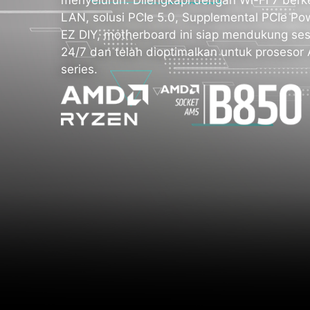
LAN, solusi PCIe 5.0, Supplemental PCIe Powe
EZ DIY, motherboard ini siap mendukung ses
24/7 dan telah dioptimalkan untuk proseso
series.