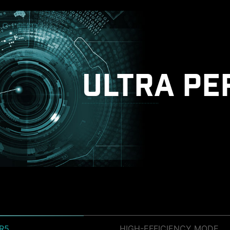
ULTRA P
R5
HIGH-EFFICIENCY MODE