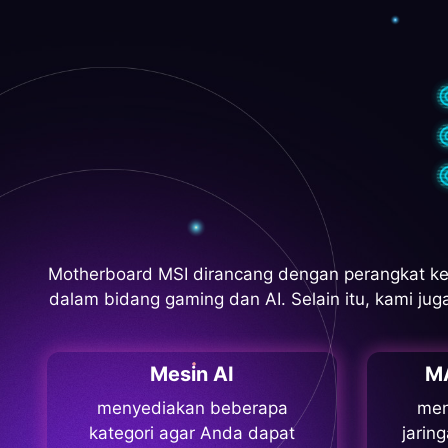
Motherboard MSI dirancang dengan perangkat ke
dalam bidang gaming dan AI. Selain itu, kami j
Mesin AI
M
menyediakan beberapa
men
kategori agar Anda dapat
jarin