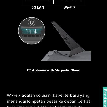
32
5G LAN
Wi-Fi 7
Gbps
1.2X WEIGHT ENDURANCE
STEEL ARMOR II
Dibandingkan generasi
sebelumnya, ketahanan
EZ Antenna with Magnetic Stand
bobot Steel Armor II
meningkat sebesar 21%,
memastikan kualitas
transmisi sinyal yang
Feedbac
Wi-Fi 7 adalah solusi nirkabel terbaru yang
sangat baik.
menandai lompatan besar ke depan berkat