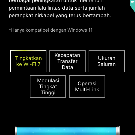
berbagai peningkatan untuk memenuhi
permintaan lalu lintas data serta jumlah
PCIE SUPPLEMENTAL POWER
perangkat nirkabel yang terus bertambah.
Konektor Supplemental PCIe Power yang
*Hanya kompatibel dengan Windows 11
eksklusif menyediakan daya khusus untuk
memenuhi tuntutan daya tinggi GPU yang
digunakan dalam komputasi AI dan permainan,
memastikan kinerja yang stabil, efisien, dan
Kecepatan
Tingkatkan
Ukuran
berkelanjutan.
Pelajari lebih lanjut tentang
Transfer
ke Wi-Fi 7
Saluran
Data
kompatibilitas casing.
Modulasi
Operasi
Tingkat
Multi-Link
Tinggi