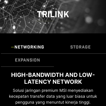
TRILINK
NETWORKING
STORAGE
EXPANSION
LIGHTNING GEN 5 PCI-E WITH
HIGH-BANDWIDTH AND LOW-
FAST AND FUTURE-READY
LATENCY NETWORK
STEEL ARMOR II
STORAGE
Solusi jaringan premium MSI menyediakan
Motherboard MSI MAG Series mendukung
kecepatan transfer data yang luar biasa untuk
semua standar penyimpanan terbaru, yang
LIGHTNING GEN 5 PCI-E
pengguna yang menuntut kinerja tinggi.
memungkinkan pengguna untuk