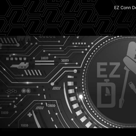
EZ Conn D
EZ DIY