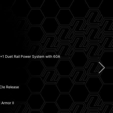
mp Fan Support
+1 Duet Rail Power System with 60A
ry Boost
atsink dengan Thermal Pad 7W/mK
CIe Release
tning Gen 5
 Armor II