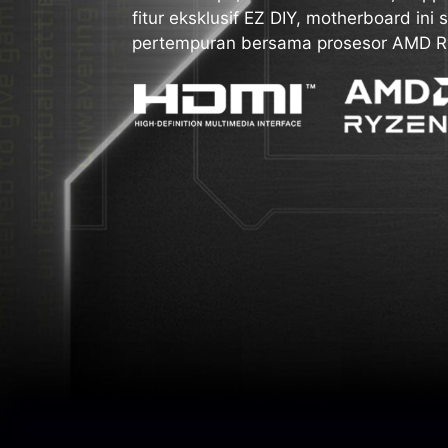
fitur eksklusif EZ DIY, motherboard in
pertempuran bersama prosesor AMD R