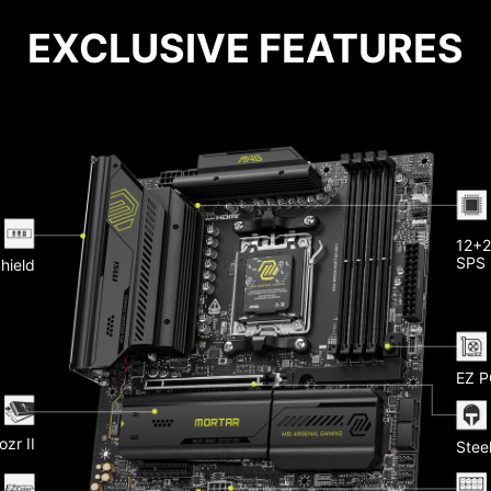
EXCLUSIVE FEATURES
Pu
12+2
 LAN
SPS
Shield
Memo
eatsink
 20G
He
-Fi 7
EZ P
Ligh
ozr II
Steel
Slots
yer PCB
bal 2oz