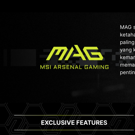
MAG s
ketah
paling
yang 
kemam
memas
pentin
EXCLUSIVE FEATURES