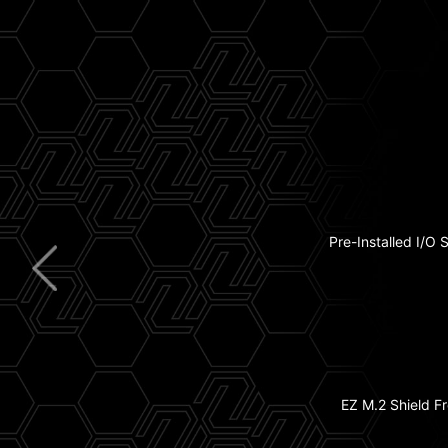
5G
Pre-Installed I/O 
Extended H
USB
Wi
EZ M.2 Shield Fr
2x PCIe 5.0 M.2 
8-La
dengan Tembaga Te