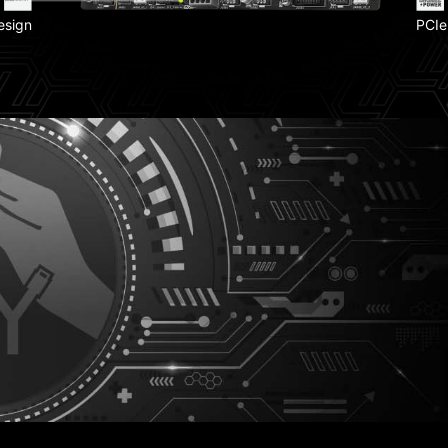
esign
PCIe