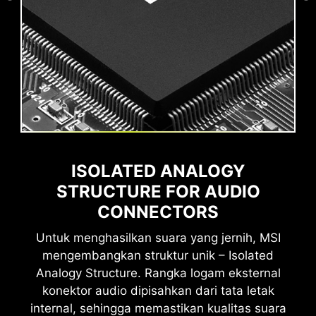
Total 160Gbps Transmission
Speed
Mentransfer file besar lebih
cepat dari sebelumnya
Alokasi bandwidth adaptif
Mendukung transfer data,
gambar, video, dan lainnya
ISOLATED ANALOGY
secara bersamaan
STRUCTURE FOR AUDIO
CONNECTORS
Untuk menghasilkan suara yang jernih, MSI
27W Power Delivery
mengembangkan struktur unik – Isolated
Memberikan hingga 27W
Analogy Structure. Rangka logam eksternal
untuk pengisian cepat
konektor audio dipisahkan dari tata letak
internal, sehingga memastikan kualitas suara