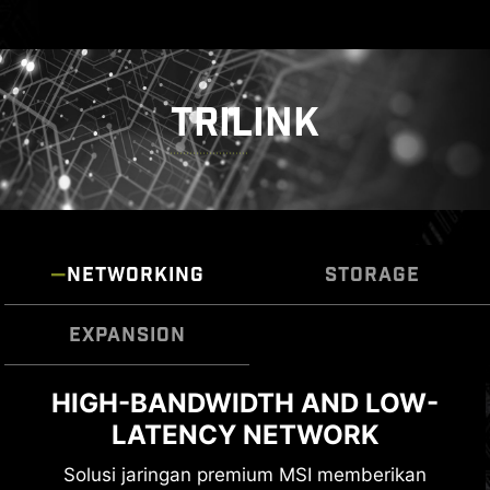
TRILINK
NETWORKING
STORAGE
EXPANSION
LIGHTNING GEN 5 PCI-E WITH
HIGH-BANDWIDTH AND LOW-
FAST AND FUTURE-READY
LATENCY NETWORK
STEEL ARMOR II
STORAGE
Motherboard MSI MAG Series mendukung
Solusi jaringan premium MSI memberikan