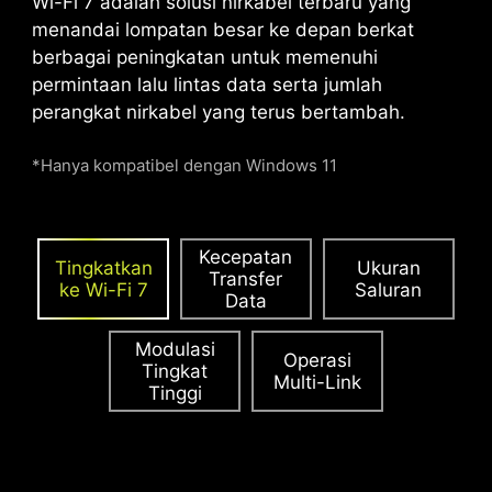
Wi-Fi 7 adalah solusi nirkabel terbaru yang
yang sangat baik.
menandai lompatan besar ke depan berkat
berbagai peningkatan untuk memenuhi
permintaan lalu lintas data serta jumlah
PCIE SUPPLEMENTAL
perangkat nirkabel yang terus bertambah.
POWER
*Hanya kompatibel dengan Windows 11
Supplemental PCIe Power eksklusif
menyediakan daya khusus untuk
memenuhi tuntutan daya tinggi GPU yang
digunakan dalam komputasi AI dan
Kecepatan
Tingkatkan
Ukuran
Transfer
permainan, memastikan kinerja yang
ke Wi-Fi 7
Saluran
Data
stabil, efisien, dan berkelanjutan.
Pelajari
lebih lanjut tentang kompatibilitas casing.
Modulasi
Operasi
Tingkat
Multi-Link
Tinggi