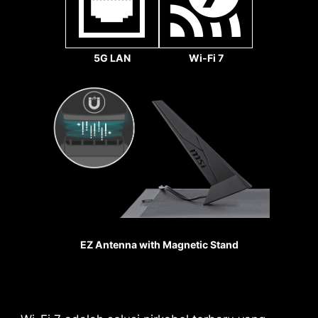
1x
32
5G LAN
Wi-Fi 7
Gbps
1.2X WEIGHT ENDURANCE
STEEL ARMOR II
Dibandingkan dengan
generasi sebelumnya,
EZ Antenna with Magnetic Stand
ketahanan berat Steel
Armor II meningkat
sebesar 21%, memastikan
kualitas transmisi sinyal