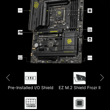
Pre-Installed I/O Shield
Extended Heatsink
Thunderbolt 4
6-Layer Server Grade
EZ M.2 Shield Frozr II
5G LAN
PCB
with 2oz Thickened
Copper