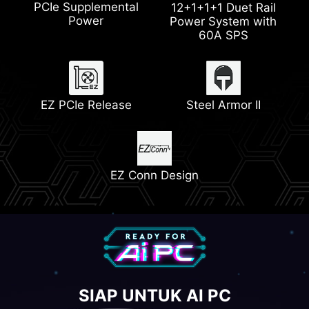
PCIe Supplemental
Wi-Fi 7
1x PCIe 5.0 M.2 Slot
12+1+1+1 Duet Rail
Power
Power System with
60A SPS
Pump Fan Support
Heatsink with 7W/mK
Thermal Pad
Memory Boost
Lightning Gen 5
EZ PCIe Release
Steel Armor II
2x PCIe 4.0 M.2 Slots
EZ Conn Design
SIAP UNTUK AI PC