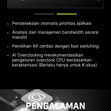
Setujui dan tonton
Setujui cookie YouTube untuk menonton video ini.
Setujui cookie YouTube untuk menonton video ini.
Pendeteksian otomatis prioritas aplikasi
Setujui dan tonton
Setujui dan tonton
Analisis dan manajemen bandwidth secara
mandiri
Pemilihan AP cerdas dengan fast switching
AI Overclocking merekomendasikan
pengaturan overclock CPU berdasarkan
SIAP UNTUK MASA DEPAN -
karakterisasi (Berlaku hanya untuk K-skus)
THUNDERBOLT 5 READY
Menghadirkan total transmisi bandwidth hingga
160 Gbps untuk perangkat dan drive
berkecepatan super terbaru. Port dapat
digunakan untuk beberapa layar 8K eksternal,
PENGALAMAN
dan mendukung pengisian daya cepat hingga
27W.