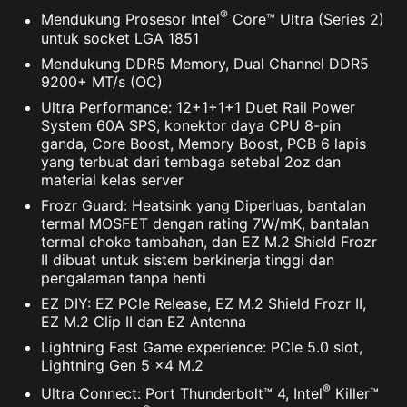
®
Mendukung Prosesor Intel
Core™ Ultra (Series 2)
untuk socket LGA 1851
Mendukung DDR5 Memory, Dual Channel DDR5
9200+ MT/s (OC)
Ultra Performance: 12+1+1+1 Duet Rail Power
System 60A SPS, konektor daya CPU 8-pin
ganda, Core Boost, Memory Boost, PCB 6 lapis
yang terbuat dari tembaga setebal 2oz dan
material kelas server
Frozr Guard: Heatsink yang Diperluas, bantalan
termal MOSFET dengan rating 7W/mK, bantalan
termal choke tambahan, dan EZ M.2 Shield Frozr
II dibuat untuk sistem berkinerja tinggi dan
pengalaman tanpa henti
EZ DIY: EZ PCIe Release, EZ M.2 Shield Frozr II,
EZ M.2 Clip II dan EZ Antenna
Lightning Fast Game experience: PCIe 5.0 slot,
Lightning Gen 5 x4 M.2
®
Ultra Connect: Port Thunderbolt™ 4, Intel
Killer™