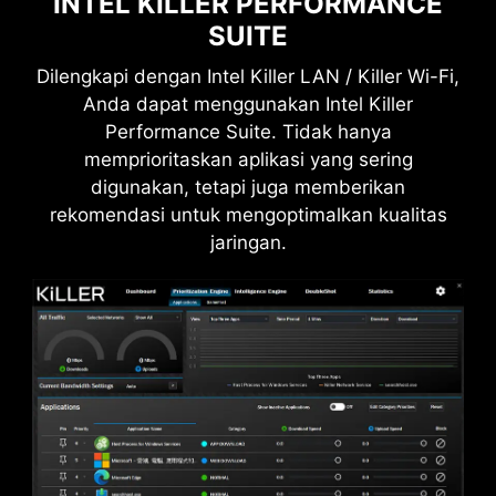
INTEL KILLER PERFORMANCE
SUITE
Dilengkapi dengan Intel Killer LAN / Killer Wi-Fi,
Anda dapat menggunakan Intel Killer
Performance Suite. Tidak hanya
DAISY CHAIN
EXTERNAL
memprioritaskan aplikasi yang sering
STORAGE / DOCKS
digunakan, tetapi juga memberikan
rekomendasi untuk mengoptimalkan kualitas
jaringan.
Connect multiple Thunderbolt™ devices in a
daisy chain, allowing data, power, and video
signals to flow from the computer to up to five
accessories. Alternatively, use a Thunderbolt™
hub or dock to consolidate all accessories into a
single connection to your Thunderbolt™
computer.
Setujui cookie YouTube untuk menonton video ini.