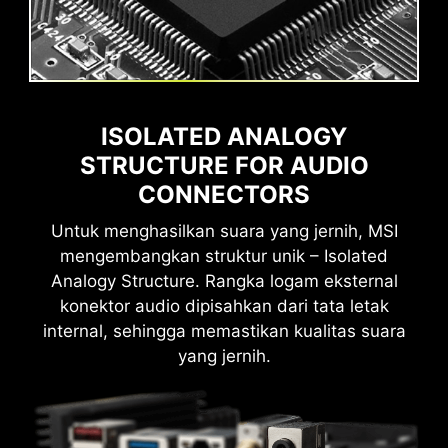
cepat dari sebelumnya
Alokasi bandwidth adaptif
Mendukung transfer data,
ISOLATED ANALOGY
gambar, video, dan lainnya
STRUCTURE FOR AUDIO
secara bersamaan
CONNECTORS
Untuk menghasilkan suara yang jernih, MSI
mengembangkan struktur unik – Isolated
27W Power Delivery
Analogy Structure. Rangka logam eksternal
Memberikan hingga 27W
konektor audio dipisahkan dari tata letak
untuk pengisian cepat
internal, sehingga memastikan kualitas suara
yang jernih.