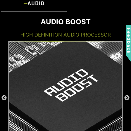
AUDIO
AUDIO BOOST
Feedbac
HIGH DEFINITION AUDIO PROCESSOR
*Kartu MSI THUNDERBOLTM5 hanya untuk tujuan
ilustrasi dan tidak disertakan dalam paket.
Total 160Gbps Transmission
Speed
Mentransfer file besar lebih