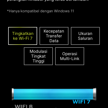
Supplemental PCIe Power eksklusif
*Hanya kompatibel dengan Windows 11
menyediakan daya khusus untuk memenuhi
tuntutan daya tinggi GPU yang digunakan
dalam komputasi AI dan permainan,
memastikan kinerja yang stabil, efisien, dan
Kecepatan
Tingkatkan
Ukuran
berkelanjutan.
Pelajari lebih lanjut tentang
Transfer
ke Wi-Fi 7
Saluran
Data
kompatibilitas casing.
Modulasi
Operasi
Tingkat
Multi-Link
Tinggi