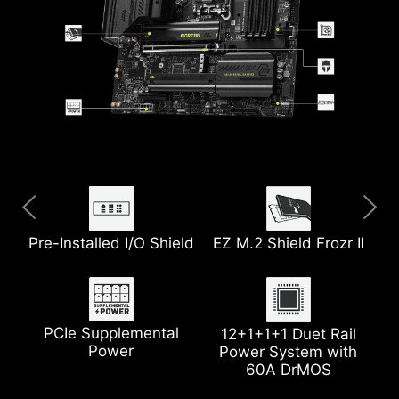
Pre-Installed I/O Shield
Extended Heatsink
Thunderbolt 4
6-Layer Server Grade
EZ M.2 Shield Frozr II
5G LAN
PCB
with 2oz Thickened
Copper
PCIe Supplemental
Wi-Fi 7
1x PCIe 5.0 M.2 Slot
12+1+1+1 Duet Rail
Power
Power System with
60A DrMOS
Pump Fan Support
Heatsink with 7W/mK