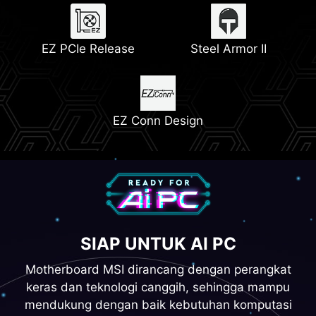
Thermal Pad
Memory Boost
Lightning Gen 5
EZ PCIe Release
Steel Armor II
2x PCIe 4.0 M.2 Slots
EZ Conn Design
SIAP UNTUK AI PC
Motherboard MSI dirancang dengan perangkat
keras dan teknologi canggih, sehingga mampu
mendukung dengan baik kebutuhan komputasi