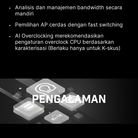
Analisis dan manajemen bandwidth secara
Setujui dan tonton
Setujui dan tonton
mandiri
Pemilihan AP cerdas dengan fast switching
AI Overclocking merekomendasikan
pengaturan overclock CPU berdasarkan
karakterisasi (Berlaku hanya untuk K-skus)
SIAP UNTUK MASA DEPAN -
THUNDERBOLT 5 READY
Menghadirkan total transmisi bandwidth hingga
160 Gbps untuk perangkat dan drive
berkecepatan super terbaru. Port dapat
PENGALAMAN
digunakan untuk beberapa layar 8K eksternal,
dan mendukung pengisian daya cepat hingga
27W.