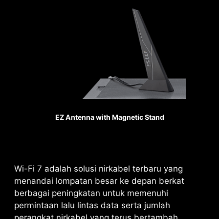
1.2X WEIGHT ENDURANCE
STEEL ARMOR II
Dibandingkan generasi
sebelumnya, ketahanan
EZ Antenna with Magnetic Stand
bobot Steel Armor II
meningkat sebesar 21%,
memastikan kualitas
transmisi sinyal yang
Wi-Fi 7 adalah solusi nirkabel terbaru yang
sangat baik.
menandai lompatan besar ke depan berkat
berbagai peningkatan untuk memenuhi
permintaan lalu lintas data serta jumlah
PCIE SUPPLEMENTAL POWER
perangkat nirkabel yang terus bertambah.