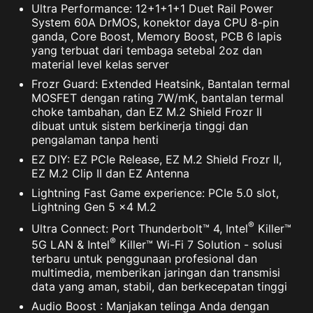
Ultra Performance: 12+1+1+1 Duet Rail Power
System 60A DrMOS, konektor daya CPU 8-pin
ganda, Core Boost, Memory Boost, PCB 6 lapis
yang terbuat dari tembaga setebal 2oz dan
material level kelas server
Frozr Guard: Extended Heatsink, Bantalan termal
MOSFET dengan rating 7W/mK, bantalan termal
choke tambahan, dan EZ M.2 Shield Frozr II
dibuat untuk sistem berkinerja tinggi dan
pengalaman tanpa henti
EZ DIY: EZ PCIe Release, EZ M.2 Shield Frozr II,
EZ M.2 Clip II dan EZ Antenna
Lightning Fast Game experience: PCIe 5.0 slot,
Lightning Gen 5 x4 M.2
®
Ultra Connect: Port Thunderbolt™ 4, Intel
Killer™
®
5G LAN & Intel
Killer™ Wi-Fi 7 Solution - solusi
terbaru untuk penggunaan profesional dan
multimedia, memberikan jaringan dan transmisi
data yang aman, stabil, dan berkecepatan tinggi
Audio Boost : Manjakan telinga Anda dengan