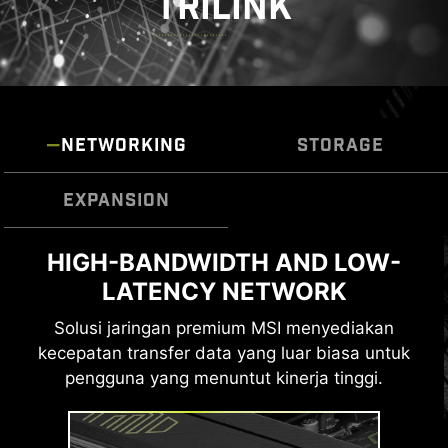
TRILINK
NETWORKING
STORAGE
EXPANSION
LIGHTNING GEN 5 PCI-E WITH
HIGH-BANDWIDTH AND LOW-
FAST AND FUTURE-READY
LATENCY NETWORK
STEEL ARMOR II
STORAGE
Solusi jaringan premium MSI menyediakan
Motherboard MSI MAG Series mendukung
kecepatan transfer data yang luar biasa untuk
semua standar penyimpanan terbaru, yang
LIGHTNING GEN 5 PCI-E
pengguna yang menuntut kinerja tinggi.
memungkinkan pengguna untuk
Dua kali lipat dari generasi sebelumnya,
menghubungkan perangkat penyimpanan ultra-
bandwidth antarmuka x16 dapat mencapai
fast apa pun. Memulai permainan lebih cepat,
128GB/s.