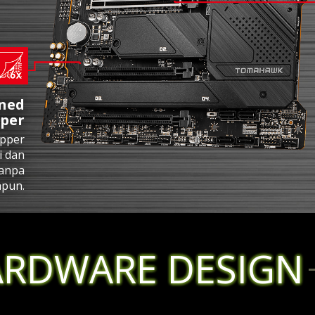
ened
per
opper
i dan
tanpa
pun.
ARDWARE DESIGN