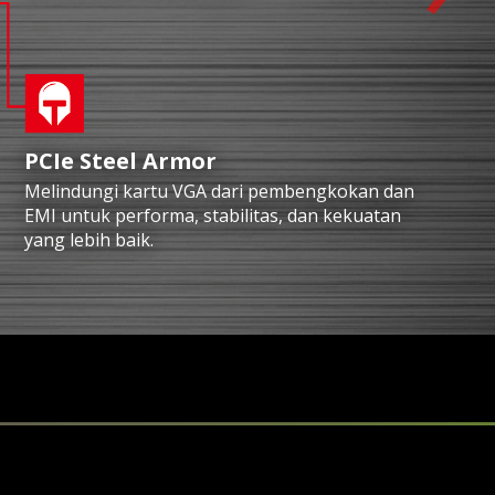
PCIe Steel Armor
Melindungi kartu VGA dari pembengkokan dan
EMI untuk performa, stabilitas, dan kekuatan
yang lebih baik.