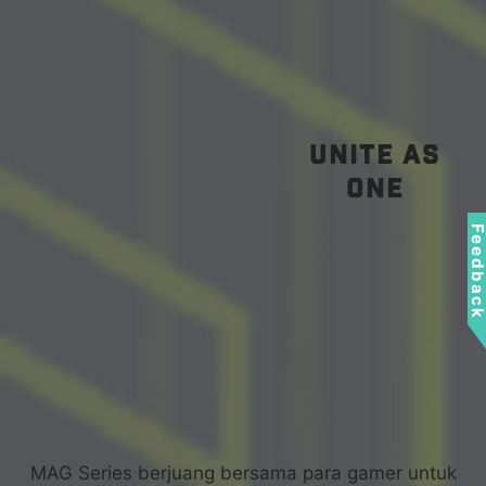
unite as
one
Feedbac
MAG Series berjuang bersama para gamer untuk