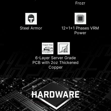
Frozr
Lightning USB 20G
2.5G LAN
Pump Fan Support
7W/mK MOSFET
Steel Armor
12+1+1 Phases VRM
Thermal Pads
Wi-Fi 6E
Lightning Gen 5 PCI-E
Power
Memori DDR5 Terbaru
3x PCI-E 4.0 M.2 Slots
6-Layer Server Grade
PCB with 2oz Thickened
Copper
HARDWARE