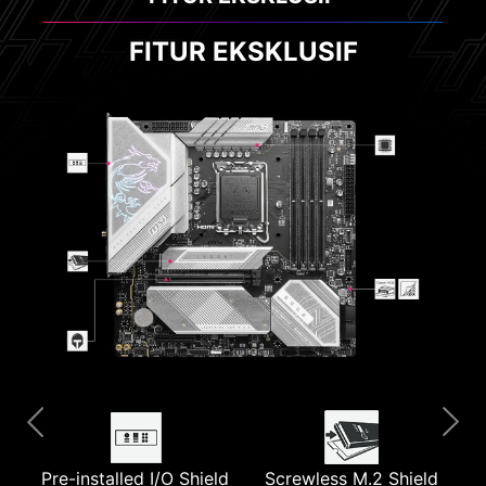
FITUR EKSKLUSIF
Pre-installed I/O Shield
Extended Heatsink
Screwless M.2 Shield
M.2 Shield Frozr