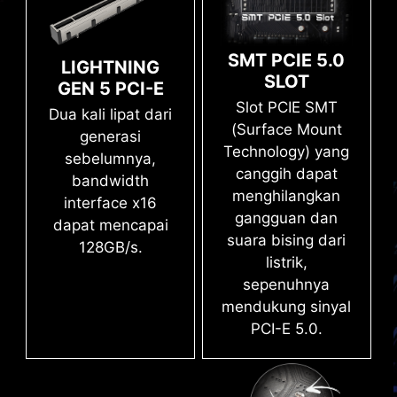
khusus dan teknologi MSI Memory Boost, MPG
EZ-MODE
ADVANCED MODE
B760M EDGE TI WIFI siap untuk mengantarkan
performa memori kelas dunia.
SMT PCIE 5.0
LIGHTNING
SLOT
GEN 5 PCI-E
Proses welding SMT (Surface Mount
Slot PCIE SMT
Technology) yang canggih mengurangi
Dua kali lipat dari
(Surface Mount
tingkat kecacatan dari slot solder joint,
generasi
Technology) yang
elektromagnetisme, dan interferensi.
sebelumnya,
canggih dapat
Dikombinasikan dengan teknologi Memory
bandwidth
menghilangkan
Boost eksklusif memungkinkan
interface x16
gangguan dan
motherboard MSI menghadirkan sinyal
dapat mencapai
suara bising dari
DDR5 dengan frekuensi tinggi yang bersih
128GB/s.
listrik,
dan murni.
sepenuhnya
mendukung sinyal
PCI-E 5.0.
XMP
Pilih dari preset XMP profile dan overclock DDR
memory yang kompatibel secara otomatis.