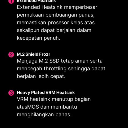
Extended Heatsink
Extended Heatsink memperbesar
permukaan pembuangan panas,
memastikan prosesor kelas atas
sekalipun dapat berjalan dalam
kecepatan penuh.
M.2 Shield Frozr
Menjaga M.2 SSD tetap aman serta
mencegah throttling sehingga dapat
berjalan lebih cepat.
Heavy Plated VRM Heatsink
DIGITALL POWER DESIGN
DOUBLE POWER
CORE BOOST
VRM heatsink menutup bagian
CONNECTORS
Power design yang
Layout premium tidak hanya
atas
MOS dan membantu
Dua konektor 8-pin
sepenuhnya digital
mendukung multi-core CPU,
menghilangkan panas.
memberikan daya yang
memungkinkan pengiriman arus
tetapi juga menciptakan kondisi
memadai bahkan untuk CPU
listrik yang lebih cepat dan
yang sempurna untuk CPU