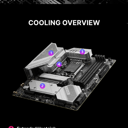
COOLING
POWER SOLUTION
12+1+1 DUET RAIL POWER
COOLING OVERVIEW
SYSTEM
Lepaskan dan pertahankan kinerja maksimum
dengan desain VRM unggulan yang dibangun
dengan total 12 Duet Rail Power System.
Menggabungkan konektor daya ganda dan 75A
DrMOS, MPG B760M EDGE TI WIFI siap
menghadapi tantangan prosesor kelas atas.
12
VCPR POWER
PHASE
DrMOS / 75A
1
GT
PHASE
POWER
1
AUX
PHASE
POWER