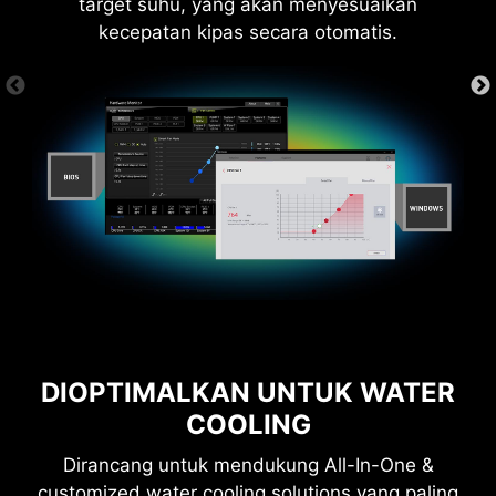
target suhu, yang akan menyesuaikan
kecepatan kipas secara otomatis.
6 PCB layers
IT150GS Server-grade PCB material
2oz Thickened Copper
LEBIH UNTUK PERFORMA
DIOPTIMALKAN UNTUK WATER
COOLING
Dirancang untuk mendukung All-In-One &
customized water cooling solutions yang paling