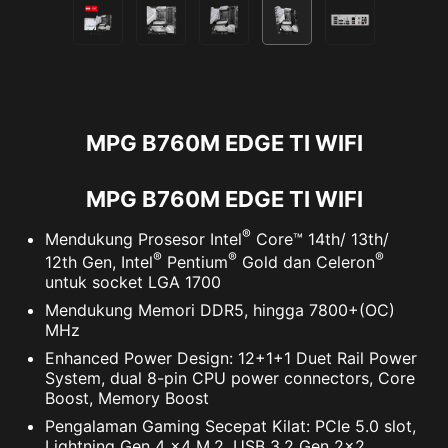
MPG B760M EDGE TI WIFI
MPG B760M EDGE TI WIFI
®
Mendukung Prosesor Intel
Core™ 14th/ 13th/
®
®
®
12th Gen, Intel
Pentium
Gold dan Celeron
untuk socket LGA 1700
Mendukung Memori DDR5, hingga 7800+(OC)
MHz
Enhanced Power Design: 12+1+1 Duet Rail Power
System, dual 8-pin CPU power connectors, Core
Boost, Memory Boost
Pengalaman Gaming Secepat Kilat: PCIe 5.0 slot,
Lightning Gen 4 x4 M.2, USB 3.2 Gen 2x2