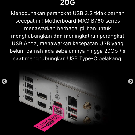
20G
ditambah Dark Web Monitoring - semuanya
Menggunakan perangkat USB 3.2 tidak pernah
dalam satu solusi. Dengan motherboard MSI,
secepat ini! Motherboard MAG B760 series
Anda dapat menikmati uji coba gratis Norton
menawarkan berbagai pilihan untuk
360 Deluxe selama 60 hari.
menghubungkan dan meningkatkan perangkat
USB Anda, menawarkan kecepatan USB yang
Hingga 50 GB PC cloud backup
Real time Threat protection dan Smart
belum pernah ada sebelumnya hingga 20Gb / s
Firewall
saat menghubungkan USB Type-C belakang.
Password manager
PC SafeCam