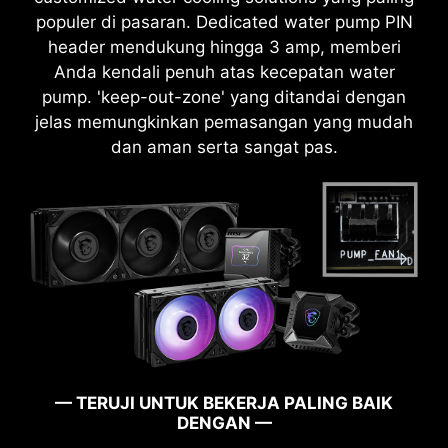
populer di pasaran. Dedicated water pump PIN
header mendukung hingga 3 amp, memberi
Anda kendali penuh atas kecepatan water
pump. 'keep-out-zone' yang ditandai dengan
jelas memungkinkan pemasangan yang mudah
dan aman serta sangat pas.
TAGE
OVERCLOCK DALAM 1 DETIK!
KA
— TERUJI UNTUK BEKERJA PALING BAIK
DENGAN —