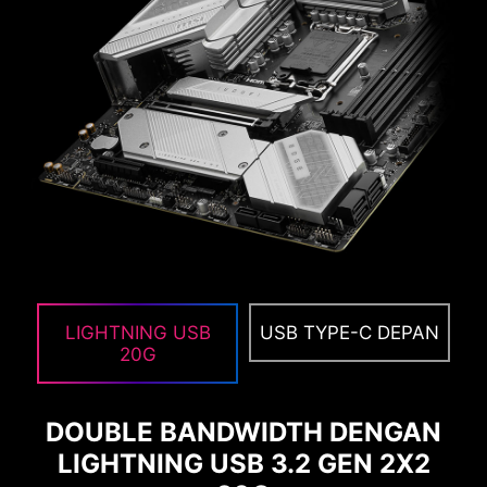
dan software pada PC dan simpan di file dalam
beberapa format seperti CSV dan HTML.
LIGHTNING USB
USB TYPE-C DEPAN
IKUT SERTA DALAM KEAMANAN
20G
CYBER DENGAN NORTON 360
DELUXE
DOUBLE BANDWIDTH DENGAN
Perlindungan berlapis untuk perangkat Anda,
LIGHTNING USB 3.2 GEN 2X2
fitur privasi online termasuk Secure VPN kami,