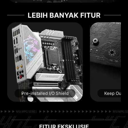
LEBIH BANYAK FITUR
Pre-installed I/O Shield
Keep Out Zo
FITUR EKSKLUSIF