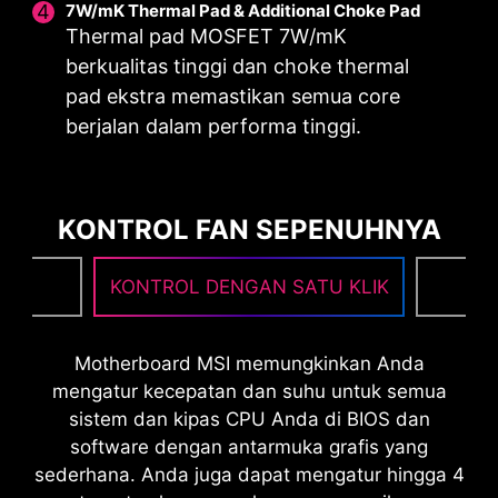
7W/mK Thermal Pad & Additional Choke Pad
multi-core yang di-overclock.
tidak terdistorsi ke CPU
overclocking Anda.
Thermal pad MOSFET 7W/mK
dengan tepat dan presisi.
berkualitas tinggi dan choke thermal
pad ekstra memastikan semua core
berjalan dalam performa tinggi.
OPTIMIZED PCB SOLUTION
Desain PCB telah dioptimalkan untuk bandwidth
KONTROL FAN SEPENUHNYA
yang lebih tinggi dan kecepatan transfer yang
lebih cepat, yang juga berguna untuk transmisi
NG
KONTROL DENGAN SATU KLIK
F
sirkuit yang dapat diandalkan.
Motherboard MSI memungkinkan Anda
mengatur kecepatan dan suhu untuk semua
sistem dan kipas CPU Anda di BIOS dan
software dengan antarmuka grafis yang
sederhana. Anda juga dapat mengatur hingga 4