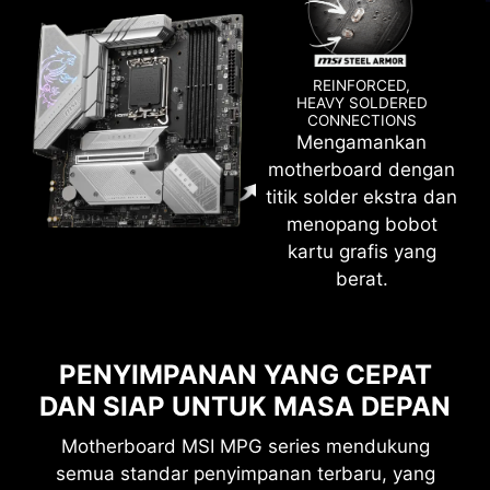
VMD (VOLUME MANAGEMENT
DEVICE)
REINFORCED,
Aktifkan kontrol langsung dan manajemen SSD
HEAVY SOLDERED
CONNECTIONS
NVMe dari bus PCIe tanpa adaptor hardware
Mengamankan
tambahan.
motherboard dengan
titik solder ekstra dan
M-FLASH
menopang bobot
Flash atau upgrade BIOS secara mudah dalam
kartu grafis yang
beberapa menit dari CMOS Setup Utility
berat.
HARDWARE MONITOR
Dapatkan informasi penting mengenai hardware
PENYIMPANAN YANG CEPAT
secara langsung termasuk suhu, kapasitas
DAN SIAP UNTUK MASA DEPAN
OVERCLOCKING MUDAH
memori, clock speed, dan voltase.
DENGAN XMP PROFILE
Motherboard MSI MPG series mendukung
MEMORY TRY IT
semua standar penyimpanan terbaru, yang
XMP (Extreme Memory Profiles) di BIOS MSI