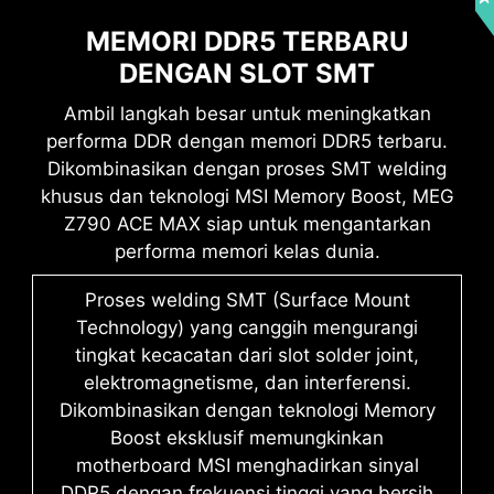
MEMORI DDR5 TERBARU
DENGAN SLOT SMT
Mendukung perangkat 5V Addressable RGB.
Ambil langkah besar untuk meningkatkan
Kompatibel dengan ARGB Gen2 / Gen1 devices.
Wi-Fi 6E
performa DDR dengan memori DDR5 terbaru.
*Gen2 device hanya mendukung 7 tema RGB
Bluetooth 5.3
Dikombinasikan dengan proses SMT welding
2.5G LAN
khusus dan teknologi MSI Memory Boost, MEG
Z790 ACE MAX siap untuk mengantarkan
performa memori kelas dunia.
Proses welding SMT (Surface Mount
Technology) yang canggih mengurangi
tingkat kecacatan dari slot solder joint,
elektromagnetisme, dan interferensi.
Dikombinasikan dengan teknologi Memory
Boost eksklusif memungkinkan
motherboard MSI menghadirkan sinyal
DDR5 dengan frekuensi tinggi yang bersih